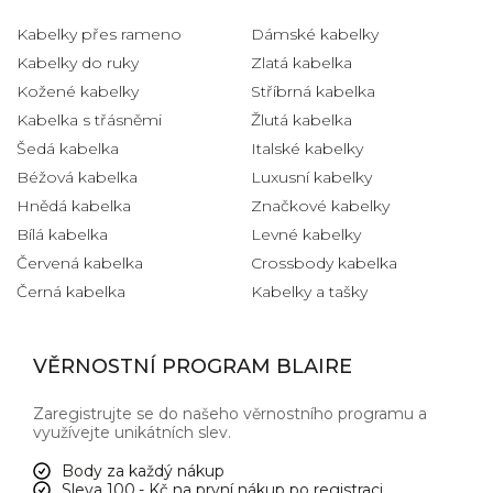
Kabelky přes rameno
Dámské kabelky
Kabelky do ruky
Zlatá kabelka
Kožené kabelky
Stříbrná kabelka
Kabelka s třásněmi
Žlutá kabelka
Šedá kabelka
Italské kabelky
Béžová kabelka
Luxusní kabelky
Hnědá kabelka
Značkové kabelky
Bílá kabelka
Levné kabelky
Červená kabelka
Crossbody kabelka
Černá kabelka
Kabelky a tašky
VĚRNOSTNÍ PROGRAM BLAIRE
Zaregistrujte se do našeho věrnostního programu a
využívejte unikátních slev.
Body za každý nákup
Sleva 100,- Kč na první nákup po registraci