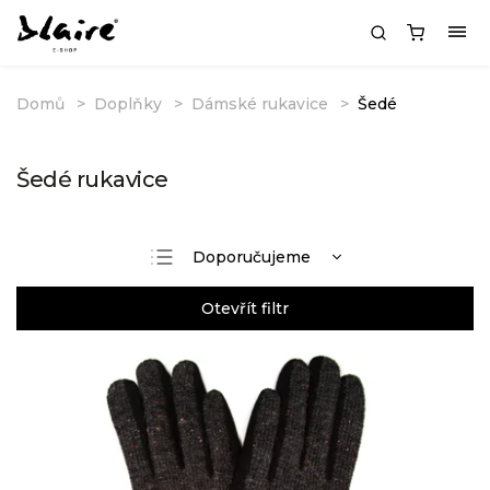
Domů
Doplňky
Dámské rukavice
Šedé
Šedé rukavice
Doporučujeme
Nejlevnější
Otevřít filtr
Nejdražší
Nejprodávanější
Abecedně