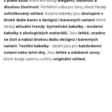
z pravé kůže
, které kombinují
eleganci, odolnost a
dlouhou
životnost
. Perfektní volba pro ženy, které hledají
sofistikovaný vzhled.
Kožené kabelky jsou
dostupné v
široké škále barev a designů i barevných variant
, které
sledují
aktuální
trendy
.
Syntetické kabelky - moderní
kabelky z ekologických materiálů
. Jsou
lehké, snadno
se čistí a nabízí širokou škálu designů i barevných
variant
.
Textilní kabelky
- ideální jsou pro
každodenní
nošení nebo letní dny
. Jsou
lehké a zdobené vzory
,
které dodají vašemu outfitu
originální vzhled.
Kontakt