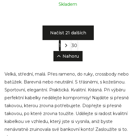
Skladem
Načíst 21 dalších
1
30
Nahoru
Velká, střední, malá. Přes rameno, do ruky, crossbody nebo
batůžek. Barevná nebo neutrální. S třásněmi, s kožešinou.
Sportovní, elegantní. Praktická. Kvalitní. Krásná. Při výběru
perfektní kabelky nedělejte kompromisy! Najděte si přesně
takovou, kterou zrovna potřebujete. Dopřejte si přesně
takovou, po které zrovna toužíte. Udělejte si radost kvalitní
kabelkou ve vzhledu, který jste si vysnila, aniž byste
nenávratně zruinovala své bankovní konto! Zasloužíte si to.