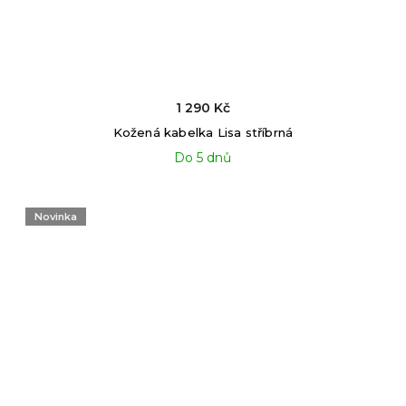
1 290 Kč
Kožená kabelka Lisa stříbrná
Do 5 dnů
Novinka