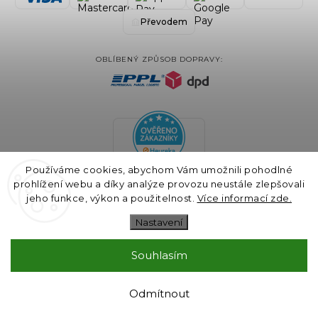
Převodem
OBLÍBENÝ ZPŮSOB DOPRAVY:
Používáme cookies, abychom Vám umožnili pohodlné
prohlížení webu a díky analýze provozu neustále zlepšovali
jeho funkce, výkon a použitelnost.
Více informací zde.
Nastavení
Souhlasím
COPYRIGHT 2024 BLAIRE.CZ VŠECHNA PRÁVA VYHRAZENA
VYTVOŘIL
SHOPTET
& DESIGN A KÓDOVÁNÍ
GALANDR.COM
Odmítnout