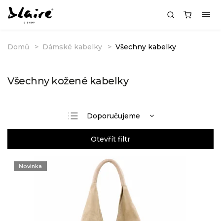
Domů
Dámské kabelky
Všechny kabelky
Všechny kožené kabelky
Doporučujeme
Nejlevnější
Otevřít filtr
Nejdražší
Nejprodávanější
Novinka
Abecedně