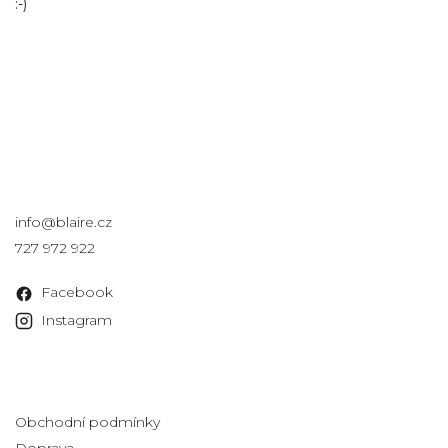
:-)
Kontakt
info
@
blaire.cz
727 972 922
Facebook
Instagram
Informace pro vás
Obchodní podmínky
Doprava