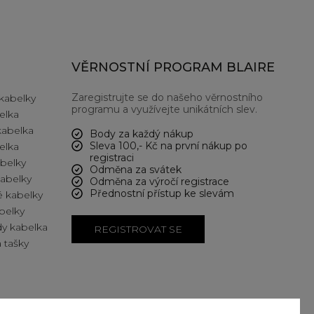
VĚRNOSTNÍ PROGRAM BLAIRE
Zaregistrujte se do našeho věrnostního
kabelky
programu a využívejte unikátních slev.
elka
kabelka
Body za každý nákup
Sleva 100,- Kč na první nákup po
elka
registraci
abelky
Odměna za svátek
kabelky
Odměna za výročí registrace
Přednostní přístup ke slevám
 kabelky
belky
y kabelka
REGISTROVAT SE
 tašky