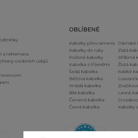
e pro vás
OBLÍBENÉ
odmínky
Kabelky přes rameno
Dámské 
Kabelky do ruky
Zlatá kab
í a reklamace
Kožené kabelky
Stříbrná 
hrany osobních údajů
Kabelka s třásněmi
Žlutá kab
Šedá kabelka
Italské k
 showroom
Béžová kabelka
Luxusní 
ogram
Hnědá kabelka
Značkové
Bílá kabelka
Levné ka
Červená kabelka
Crossbod
Černá kabelka
Kabelky a