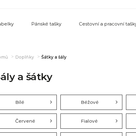
belky
Pánské tašky
Cestovní a pracovní tašk
omů
Doplňky
Šátky a šály
ály a šátky
Bílé
Béžové
Červené
Fialové