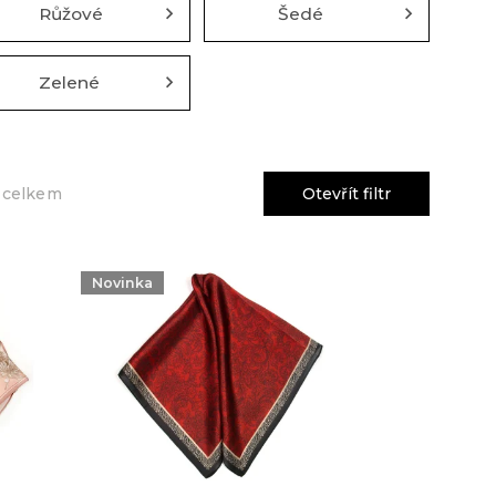
Růžové
Šedé
Zelené
Otevřít filtr
 celkem
Novinka