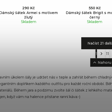
290 Kč
550 Kč
Dámský šátek Armei s motivem
Dámský šátek Brigit s m
žlutý
černý
Skladem
Skladem
Načíst 21 dalš
1
11
Nahoru
avním úkolem šály je udržet nás v teple a zahřát během chladných
egantním doplňkem každého outfitu pro každé roční období. Během
teriálů. Během jara a podzimu zvolte šál či šátek z lehkého ma
jen, když vám na halence přistane ranní káva:-)