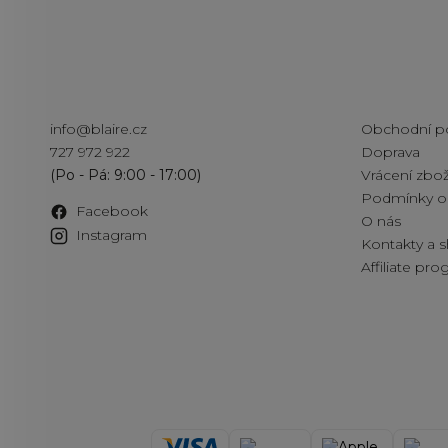
Kontakt
Informac
info
@
blaire.cz
Obchodní p
727 972 922
Doprava
Vrácení zbož
Podmínky oc
Facebook
O nás
Instagram
Kontakty a
Affiliate pr