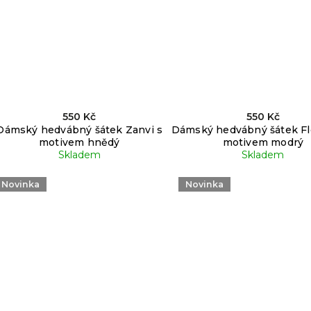
550 Kč
550 Kč
Dámský hedvábný šátek Zanvi s
Dámský hedvábný šátek Fl
motivem hnědý
motivem modrý
Skladem
Skladem
Novinka
Novinka