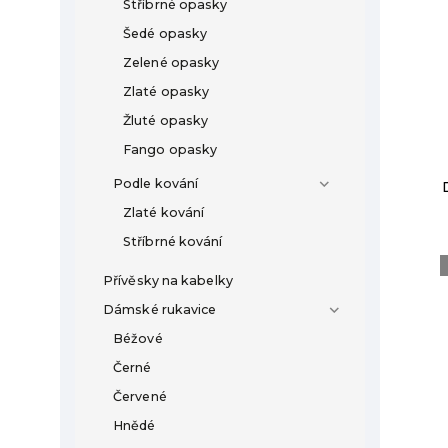
Stříbrné opasky
Šedé opasky
Zelené opasky
Zlaté opasky
Žluté opasky
Fango opasky
Podle kování
Zlaté kování
Stříbrné kování
Přívěsky na kabelky
Dámské rukavice
Béžové
Černé
Červené
Hnědé