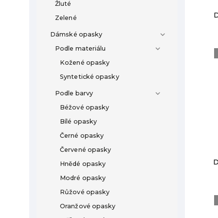
Žluté
D
Zelené
Dámské opasky
Podle materiálu
Kožené opasky
Syntetické opasky
Podle barvy
Béžové opasky
Bílé opasky
Černé opasky
Červené opasky
D
Hnědé opasky
Modré opasky
Růžové opasky
Oranžové opasky