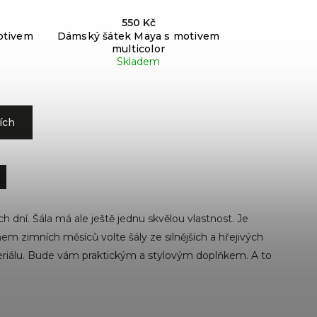
550 Kč
otivem
Dámský šátek Maya s motivem
multicolor
Skladem
ích
 dní. Šála má ale ještě jednu skvělou vlastnost. Je
 zimních měsíců volte šály ze silnějších a hřejivých
teriálu. Bude vám praktickým a stylovým doplňkem. A to