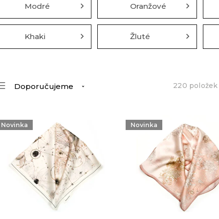
Modré
Oranžové
Khaki
Žluté
220
položek
Doporučujeme
Nejlevnější
Nejdražší
Novinka
Novinka
Nejprodávanější
Abecedně