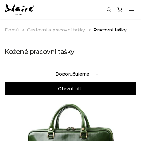
Domů
Cestovní a pracovní tašky
Pracovní tašky
Kožené pracovní tašky
Doporučujeme
Nejlevnější
Otevřít filtr
Nejdražší
Nejprodávanější
Abecedně