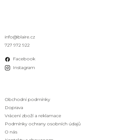
Kontakt
info
@
blaire.cz
727 972 922
Facebook
Instagram
Informace pro vás
Obchodní podmínky
Doprava
Vrácení zboží a reklamace
Podmínky ochrany osobních údajů
O nás
Kontakty a showroom