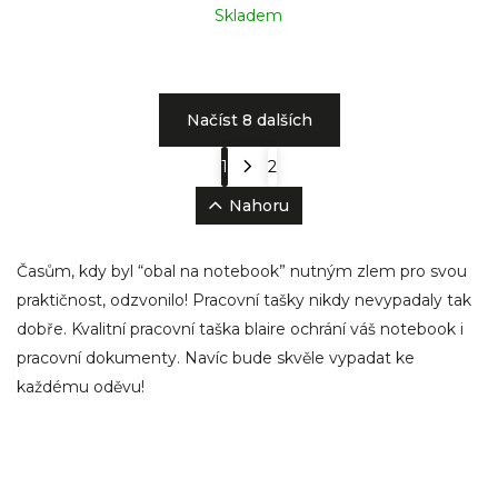
Skladem
Načíst 8 dalších
1
2
Nahoru
Časům, kdy byl “obal na notebook” nutným zlem pro svou
praktičnost, odzvonilo! Pracovní tašky nikdy nevypadaly tak
dobře. Kvalitní pracovní taška blaire ochrání váš notebook i
pracovní dokumenty. Navíc bude skvěle vypadat ke
každému oděvu!