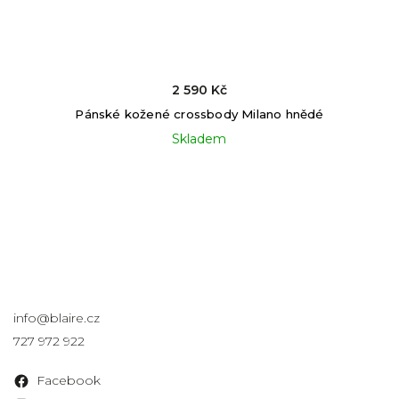
2 590 Kč
Pánské kožené crossbody Milano hnědé
Skladem
Kontakt
info
@
blaire.cz
727 972 922
Facebook