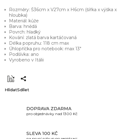
Rozměry: Š36cm x V27cm x H6cm (šířka x výška x
hloubka)
Materiál: kůže
Barva: hnědá
Povrch: hladký
Kování: zlatá barva kartáčovaná
Délka popruhu: 118 cm max
Úhlopříčka pro notebook: max 13"
Podšívka: ano
Vyrobeno v Itálii
Hlídat
Sdílet
DOPRAVA ZDARMA
pro objednávky nad 1300 Kč
SLEVA 100 KČ
na první nákup po registraci