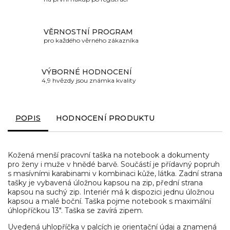
VĚRNOSTNÍ PROGRAM
pro každého věrného zákazníka
VÝBORNÉ HODNOCENÍ
4,9 hvězdy jsou známka kvality
POPIS
HODNOCENÍ PRODUKTU
Kožená menší pracovní taška na notebook a dokumenty
pro ženy i muže v hnědé barvě. Součástí je přídavný popruh
s masívními karabinami v kombinaci kůže, látka. Zadní strana
tašky je vybavená úložnou kapsou na zip, přední strana
kapsou na suchý zip. Interiér má k dispozici jednu úložnou
kapsou a malé boční. Taška pojme notebook s maximální
úhlopříčkou 13". Taška se zavírá zipem.
Uvedená uhlopříčka v palcích je orientační údaj a znamená