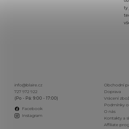
ob
ty
te
vš
Kontakt
Informac
info
@
blaire.cz
Obchodní p
727 972 922
Doprava
Vrácení zbož
Podmínky oc
Facebook
O nás
Instagram
Kontakty a
Affiliate pr