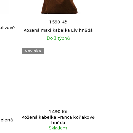
1 590 Kč
olivově
Kožená maxi kabelka Liv hnědá
Do 3 týdnů
Novinka
1 490 Kč
Kožená kabelka Franca koňakově
zelená
hnědá
Skladem