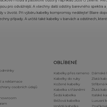
láčkově modrá a pastelové odstíny například žluté či zelené. Metali
 jsou pro odvážnější. A všechny další odstíny barevného spektra 
dy v životě. Při výběru kabelky kompromisy nedělejte! Blaire dop
echny případy. A určitě také kabelky v barvách a odstínech, které
e pro vás
OBLÍBENÉ
odmínky
Kabelky přes rameno
Dámské 
Kabelky do ruky
Zlatá kab
í a reklamace
Kožené kabelky
Stříbrná 
hrany osobních údajů
Kabelka s třásněmi
Žlutá kab
Šedá kabelka
Italské k
 showroom
Béžová kabelka
Luxusní 
ogram
Hnědá kabelka
Značkové