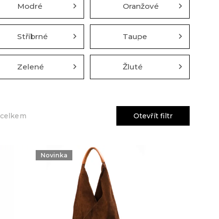
Modré
Oranžové
Stříbrné
Taupe
Zelené
Žluté
Otevřít filtr
 celkem
Novinka