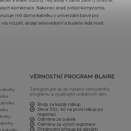
cké a lesklé odstíny, nejčastěji v barvě zlaté či stříbrné,
a jejich kombinace. Nakonec snad zvítězí kompromis,
oručuje mít doma kabelku v univerzální barvě pro
 vás rozzáří, dodají sebevědomí a budete ráda nosit.
VĚRNOSTNÍ PROGRAM BLAIRE
Zaregistrujte se do našeho věrnostního
kabelky
programu a využívejte unikátních slev.
elka
kabelka
Body za každý nákup
Sleva 100,- Kč na první nákup po
elka
registraci
abelky
Odměna za svátek
kabelky
Odměna za výročí registrace
Přednostní přístup ke slevám
 kabelky