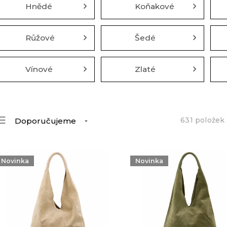
Hnědé
Koňakové
Růžové
Šedé
Vínové
Zlaté
631
položek
Doporučujeme
Nejlevnější
Nejdražší
Novinka
Novinka
Nejprodávanější
Abecedně