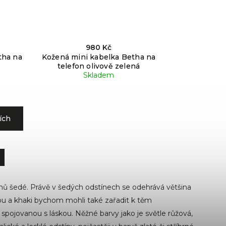
980 Kč
tha na
Kožená mini kabelka Betha na
telefon olivově zelená
Skladem
ích
tínů šedé. Právě v šedých odstínech se odehrává většina
ou a khaki bychom mohli také zařadit k těm
ojovanou s láskou. Něžné barvy jako je světle růžová,