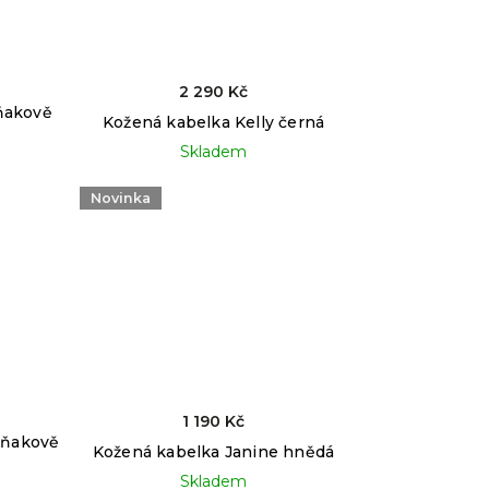
2 290 Kč
ňakově
Kožená kabelka Kelly černá
Skladem
Novinka
1 190 Kč
oňakově
Kožená kabelka Janine hnědá
Skladem