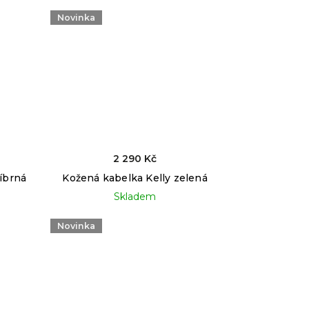
Novinka
2 290 Kč
íbrná
Kožená kabelka Kelly zelená
Skladem
Novinka