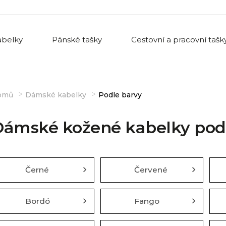
belky
Pánské tašky
Cestovní a pracovní tašk
omů
Dámské kabelky
Podle barvy
Dámské kožené kabelky pod
Černé
Červené
Bordó
Fango