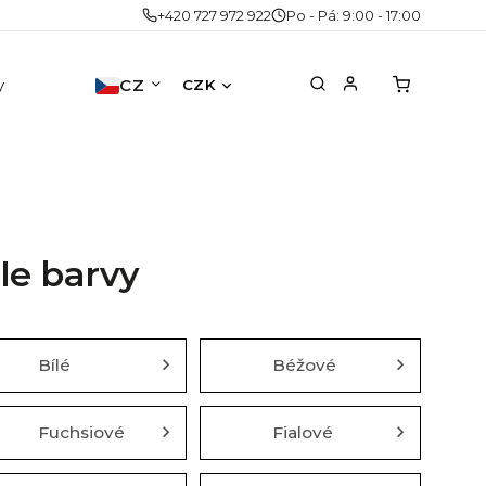
+420 727 972 922
Po - Pá: 9:00 - 17:00
y
Doplňky
CZ
Akce
Druhá šance
No
CZK
le barvy
Bílé
Béžové
Fuchsiové
Fialové