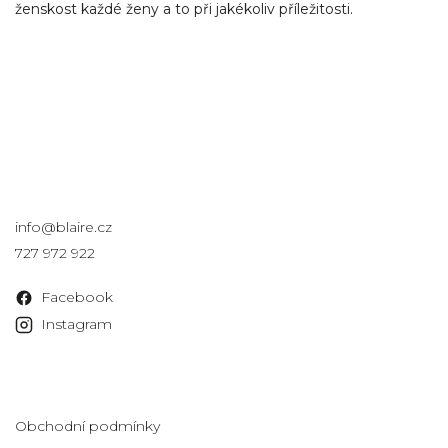
ženskost každé ženy a to při jakékoliv příležitosti.
Kontakt
info
@
blaire.cz
727 972 922
Facebook
Instagram
Informace pro vás
Obchodní podmínky