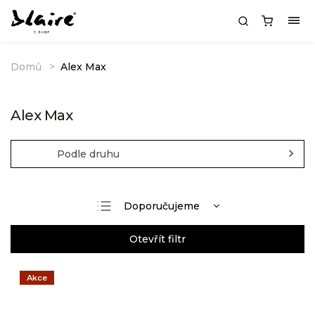
Domů
Alex Max
Alex Max
Podle druhu
Doporučujeme
Nejlevnější
Otevřít filtr
Nejdražší
Nejprodávanější
Akce
Abecedně