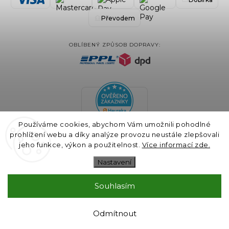
Převodem
OBLÍBENÝ ZPŮSOB DOPRAVY:
Používáme cookies, abychom Vám umožnili pohodlné
prohlížení webu a díky analýze provozu neustále zlepšovali
jeho funkce, výkon a použitelnost.
Více informací zde.
Nastavení
Souhlasím
COPYRIGHT 2024 BLAIRE.CZ VŠECHNA PRÁVA VYHRAZENA
VYTVOŘIL
SHOPTET
& DESIGN A KÓDOVÁNÍ
GALANDR.COM
Odmítnout