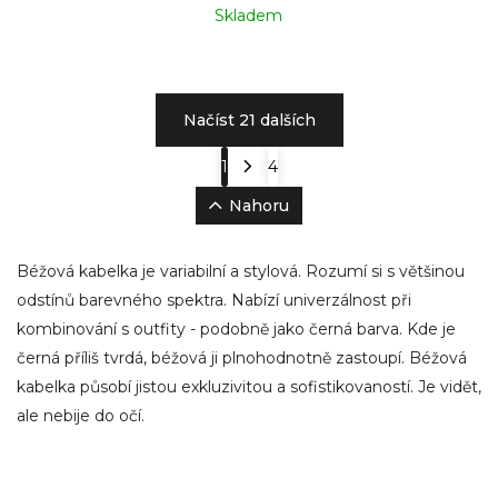
Skladem
Načíst 21 dalších
1
4
Nahoru
Béžová kabelka je variabilní a stylová. Rozumí si s většinou
odstínů barevného spektra. Nabízí univerzálnost při
kombinování s outfity - podobně jako černá barva. Kde je
černá příliš tvrdá, béžová ji plnohodnotně zastoupí. Béžová
kabelka působí jistou exkluzivitou a sofistikovaností. Je vidět,
ale nebije do očí.