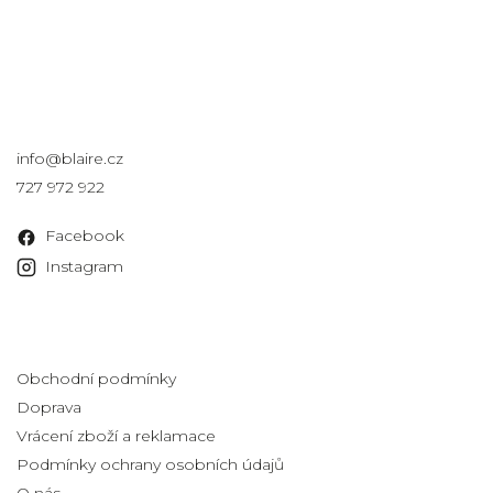
Kontakt
info
@
blaire.cz
727 972 922
Facebook
Instagram
Informace pro vás
Obchodní podmínky
Doprava
Vrácení zboží a reklamace
Podmínky ochrany osobních údajů
O nás