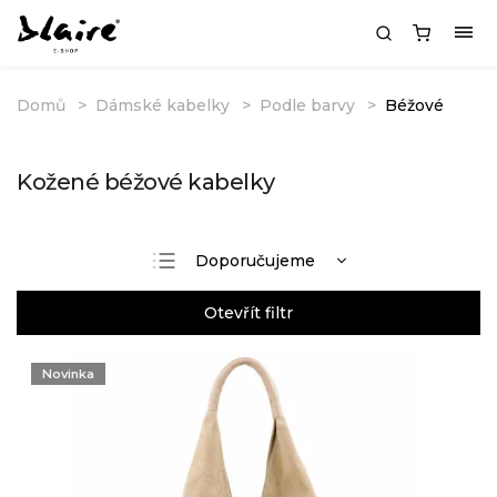
Domů
Dámské kabelky
Podle barvy
Béžové
Kožené béžové kabelky
Doporučujeme
Nejlevnější
Otevřít filtr
Nejdražší
Nejprodávanější
Novinka
Abecedně