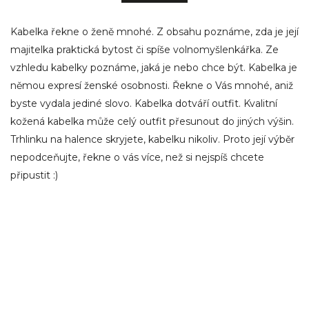
Kabelka řekne o ženě mnohé. Z obsahu poznáme, zda je její
majitelka praktická bytost či spíše volnomyšlenkářka. Ze
vzhledu kabelky poznáme, jaká je nebo chce být. Kabelka je
němou expresí ženské osobnosti. Řekne o Vás mnohé, aniž
byste vydala jediné slovo. Kabelka dotváří outfit. Kvalitní
kožená kabelka může celý outfit přesunout do jiných výšin.
Trhlinku na halence skryjete, kabelku nikoliv. Proto její výběr
nepodceňujte, řekne o vás více, než si nejspíš chcete
připustit :)