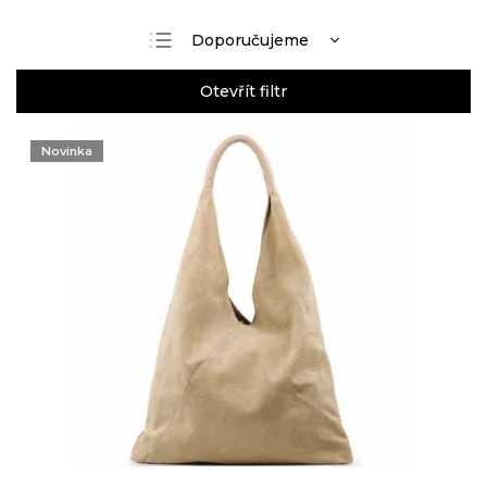
Doporučujeme
Nejlevnější
Otevřít filtr
Nejdražší
Nejprodávanější
Novinka
Abecedně