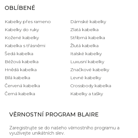
OBLÍBENÉ
Kabelky přes rameno
Dámské kabelky
Kabelky do ruky
Zlatá kabelka
Kožené kabelky
Stříbrná kabelka
Kabelka s třásněmi
Žlutá kabelka
Šedá kabelka
Italské kabelky
Béžová kabelka
Luxusní kabelky
Hnědá kabelka
Značkové kabelky
Bílá kabelka
Levné kabelky
Červená kabelka
Crossbody kabelka
Černá kabelka
Kabelky a tašky
VĚRNOSTNÍ PROGRAM BLAIRE
Zaregistrujte se do našeho věrnostního programu a
využívejte unikátních slev.