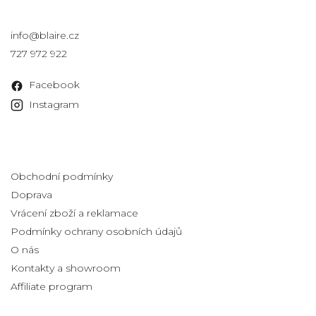
Kontakt
info
@
blaire.cz
727 972 922
Facebook
Instagram
Informace pro vás
Obchodní podmínky
Doprava
Vrácení zboží a reklamace
Podmínky ochrany osobních údajů
O nás
Kontakty a showroom
Affiliate program