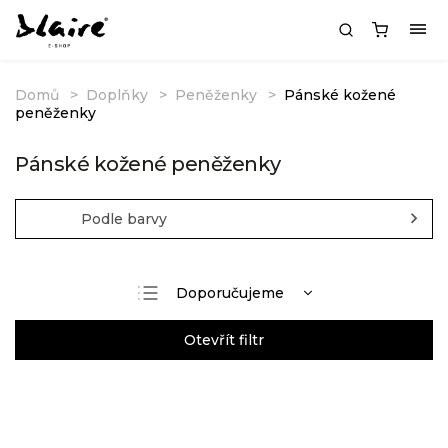
Domů
Doplňky
Peněženky
Pánské kožené
peněženky
Pánské kožené peněženky
Podle barvy
Doporučujeme
Nejlevnější
Otevřít filtr
Nejdražší
Nejprodávanější
Abecedně