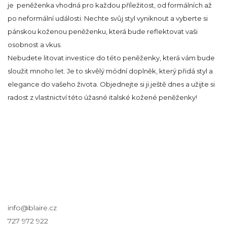
je peněženka vhodná pro každou příležitost, od formálních až
po neformální události. Nechte svůj styl vyniknout a vyberte si
pánskou koženou peněženku, která bude reflektovat vaši
osobnost a vkus.
Nebudete litovat investice do této peněženky, která vám bude
sloužit mnoho let. Je to skvělý módní doplněk, který přidá styl a
elegance do vašeho života. Objednejte si ji ještě dnes a užijte si
radost z vlastnictví této úžasné italské kožené peněženky!
Kontakt
info
@
blaire.cz
727 972 922