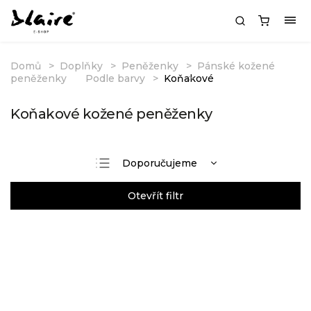
Domů
Doplňky
Peněženky
Pánské kožené
peněženky
Podle barvy
Koňakové
Koňakové kožené peněženky
Doporučujeme
Nejlevnější
Otevřít filtr
Nejdražší
Nejprodávanější
Abecedně