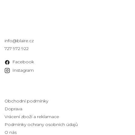
Kontakt
info
@
blaire.cz
727 972 922
Facebook
Instagram
Informace pro vás
Obchodní podmínky
Doprava
Vrácení zboží a reklamace
Podmínky ochrany osobních údajů
O nás