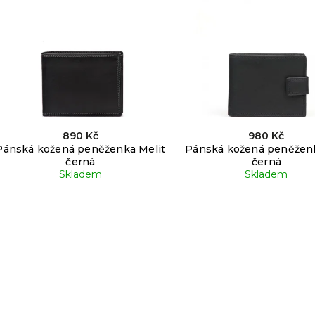
Nejprodávanější
Abecedně
890 Kč
980 Kč
Pánská kožená peněženka Melit
Pánská kožená peněženk
černá
černá
Skladem
Skladem