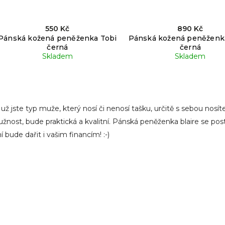
550 Kč
890 Kč
Pánská kožená peněženka Tobi
Pánská kožená peněženk
černá
černá
Skladem
Skladem
 už jste typ muže, který nosí či nenosí tašku, určitě s sebou nosí
žnost, bude praktická a kvalitní. Pánská peněženka blaire se postar
ní bude dařit i vašim financím! :-)