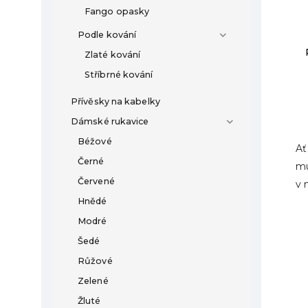
Fango opasky
Podle kování
Zlaté kování
Stříbrné kování
Přívěsky na kabelky
Dámské rukavice
Béžové
Ať
Černé
mu
Červené
v 
Hnědé
Modré
Šedé
Růžové
Zelené
Žluté