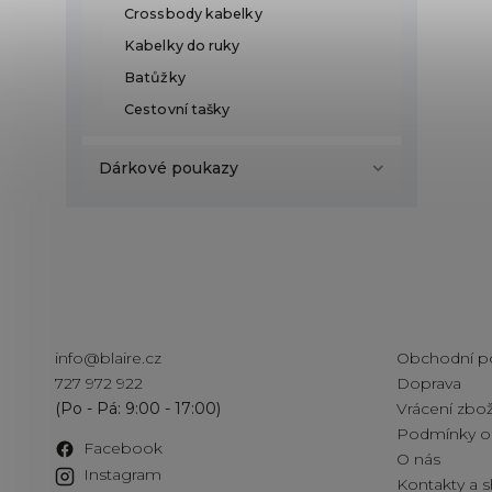
Crossbody kabelky
Kabelky do ruky
Batůžky
Cestovní tašky
Dárkové poukazy
Kontakt
Informac
info
@
blaire.cz
Obchodní p
727 972 922
Doprava
Vrácení zbož
Podmínky oc
Facebook
O nás
Instagram
Kontakty a