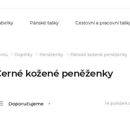
belky
Pánské tašky
Cestovní a pracovní tašk
omů
Doplňky
Peněženky
Pánské kožené peněženky
Černé kožené peněženky
14
položek 
Doporučujeme
Nejlevnější
Nejdražší