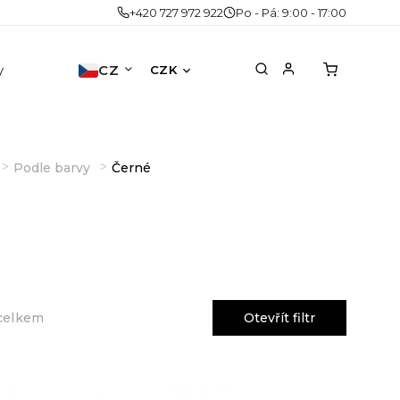
+420 727 972 922
Po - Pá: 9:00 - 17:00
y
Doplňky
CZ
Akce
Druhá šance
No
CZK
Podle barvy
Černé
Otevřít filtr
celkem