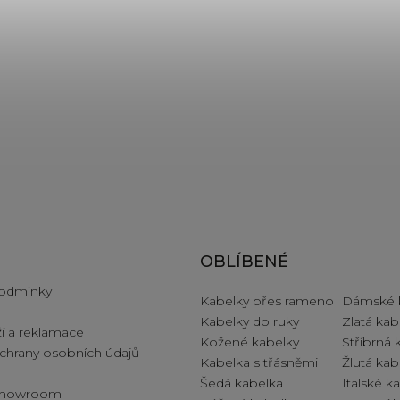
e pro vás
OBLÍBENÉ
odmínky
Kabelky přes rameno
Dámské 
Kabelky do ruky
Zlatá kab
í a reklamace
Kožené kabelky
Stříbrná 
hrany osobních údajů
Kabelka s třásněmi
Žlutá kab
Šedá kabelka
Italské k
 showroom