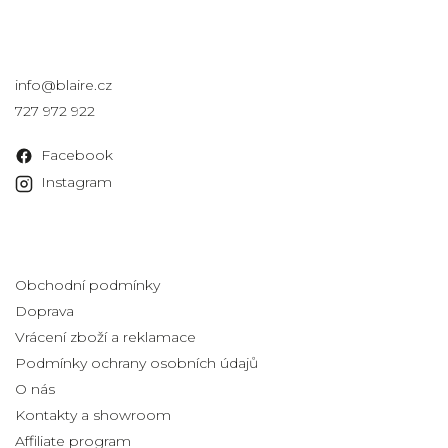
Kontakt
info
@
blaire.cz
727 972 922
Facebook
Instagram
Informace pro vás
Obchodní podmínky
Doprava
Vrácení zboží a reklamace
Podmínky ochrany osobních údajů
O nás
Kontakty a showroom
Affiliate program