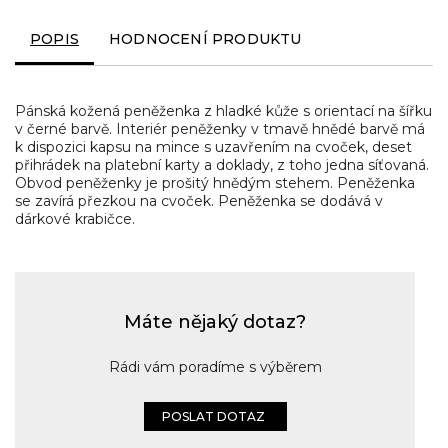
POPIS
HODNOCENÍ PRODUKTU
Pánská kožená peněženka z hladké kůže s orientací na šířku
v černé barvě. Interiér peněženky v tmavě hnědé barvě má
k dispozici kapsu na mince s uzavřením na cvoček, deset
přihrádek na platební karty a doklady, z toho jedna síťovaná.
Obvod peněženky je prošitý hnědým stehem. Peněženka
se zavírá přezkou na cvoček. Peněženka se dodává v
dárkové krabičce.
Máte nějaký dotaz?
Rádi vám poradíme s výběrem
POSLAT DOTAZ