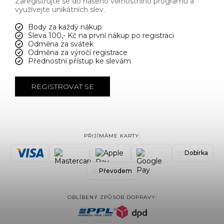
Zaregistrujte se do našeho věrnostního programu a
využívejte unikátních slev.
Body za každý nákup
Sleva 100,- Kč na první nákup po registraci
Odměna za svátek
Odměna za výročí registrace
Přednostní přístup ke slevám
REGISTROVAT SE
PŘIJÍMÁME KARTY:
Dobírka
Převodem
OBLÍBENÝ ZPŮSOB DOPRAVY: