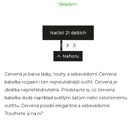
Skladem
Načíst 21 dalších
1
3
Nahoru
Červená je barva lásky, touhy a sebevědomí. Červená
kabelka rozjasní i ten nejneutrálnější outfit. Červená je
zkrátka nepřehlédnutelná. Představte si, co červená
kabelka dodá například světlým šatům nebo celočernému
outfitu. Červená působí elegantně a sebevědomě.
Troufnete si na ni?