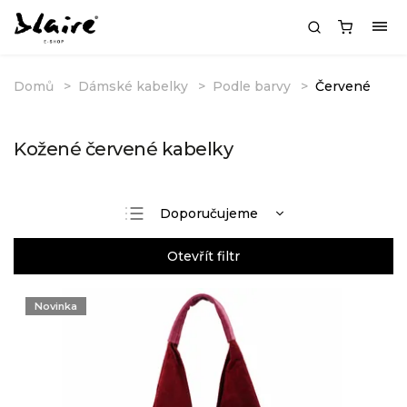
Domů
Dámské kabelky
Podle barvy
Červené
Kožené červené kabelky
Doporučujeme
Nejlevnější
Otevřít filtr
Nejdražší
Nejprodávanější
Novinka
Abecedně