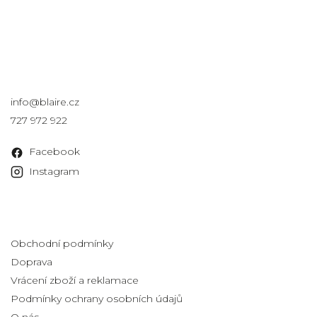
Kontakt
info
@
blaire.cz
727 972 922
Facebook
Instagram
Informace pro vás
Obchodní podmínky
Doprava
Vrácení zboží a reklamace
Podmínky ochrany osobních údajů
O nás