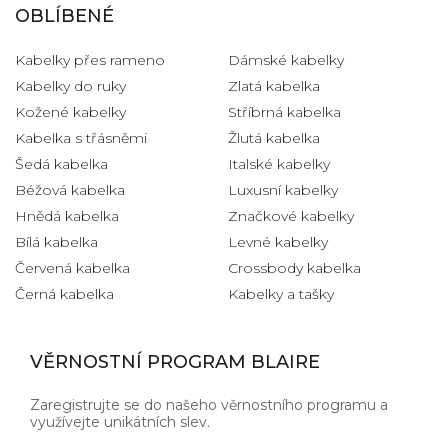
OBLÍBENÉ
Kabelky přes rameno
Dámské kabelky
Kabelky do ruky
Zlatá kabelka
Kožené kabelky
Stříbrná kabelka
Kabelka s třásněmi
Žlutá kabelka
Šedá kabelka
Italské kabelky
Béžová kabelka
Luxusní kabelky
Hnědá kabelka
Značkové kabelky
Bílá kabelka
Levné kabelky
Červená kabelka
Crossbody kabelka
Černá kabelka
Kabelky a tašky
VĚRNOSTNÍ PROGRAM BLAIRE
Zaregistrujte se do našeho věrnostního programu a
využívejte unikátních slev.