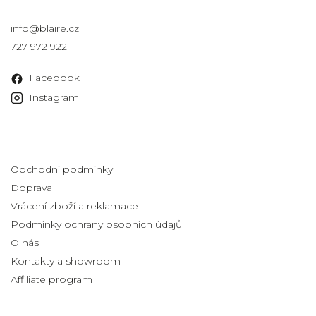
Kontakt
info
@
blaire.cz
727 972 922
Facebook
Instagram
Informace pro vás
Obchodní podmínky
Doprava
Vrácení zboží a reklamace
Podmínky ochrany osobních údajů
O nás
Kontakty a showroom
Affiliate program