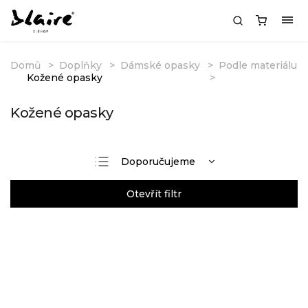
Domů
Doplňky
Dámské opasky
Podle materiálu
Kožené opasky
Kožené opasky
Doporučujeme
Nejlevnější
Otevřít filtr
Nejdražší
Nejprodávanější
Abecedně