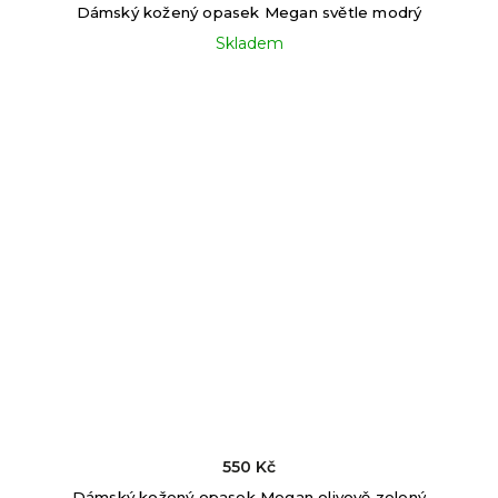
Dámský kožený opasek Megan světle modrý
Skladem
550 Kč
Dámský kožený opasek Megan olivově zelený