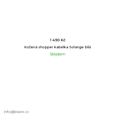
1 490 Kč
Kožená shopper kabelka Solange bílá
Skladem
Kontakt
info
@
blaire.cz