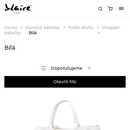
Domů
Dámské kabelky
Podle druhu
Shopper
kabelky
Bílá
Bílá
Doporučujeme
Nejlevnější
Otevřít filtr
Nejdražší
Nejprodávanější
Abecedně