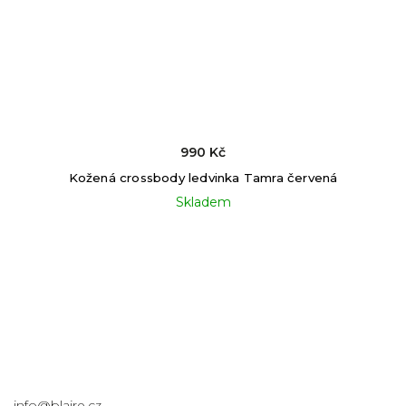
990 Kč
Kožená crossbody ledvinka Tamra červená
Skladem
Kontakt
info
@
blaire.cz