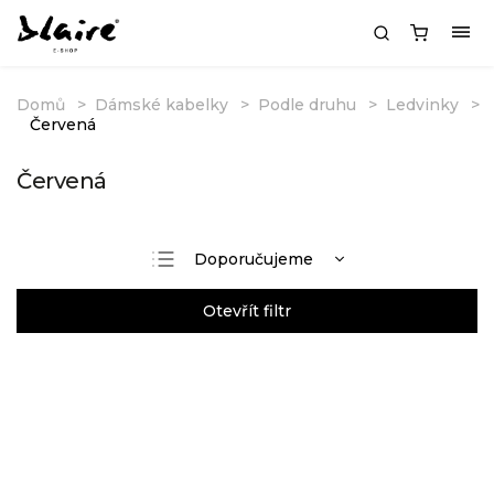
Domů
Dámské kabelky
Podle druhu
Ledvinky
Červená
Červená
Doporučujeme
Nejlevnější
Otevřít filtr
Nejdražší
Nejprodávanější
Abecedně