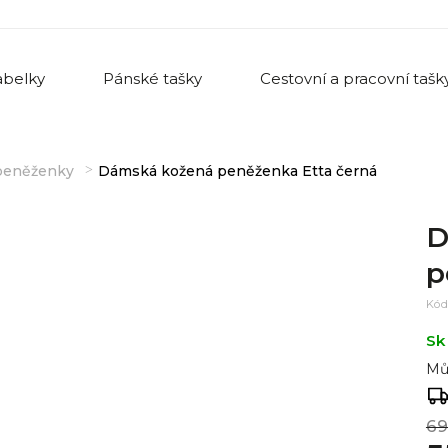
belky
Pánské tašky
Cestovní a pracovní tašk
peněženky
Dámská kožená peněženka Etta černá
D
p
Kód
Sk
Mů
69