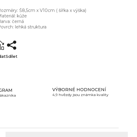
ozměry: Š8,5cm x V10cm ( šířka x výška)
ateriál: kůže
arva: černá
ovrch: lehká struktura
dat
Sdílet
VÝBORNÉ HODNOCENÍ
GRAM
4,9 hvězdy jsou známka kvality
zákazníka