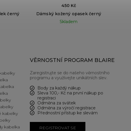
450 Kč
dek černý
Dámský kožený opasek černý
Skladem
VĚRNOSTNÍ PROGRAM BLAIRE
Zaregistrujte se do našeho věrnostního
kabelky
programu a využívejte unikátních slev.
elka
kabelka
Body za každý nákup
Sleva 100,- Kč na první nákup po
elka
registraci
abelky
Odměna za svátek
kabelky
Odměna za výročí registrace
Přednostní přístup ke slevám
 kabelky
belky
y kabelka
REGISTROVAT SE