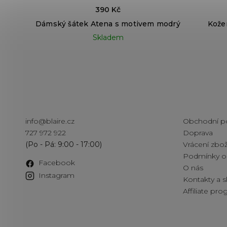
390 Kč
Dámský šátek Atena s motivem modrý
Kože
Skladem
Kontakt
Informac
info
@
blaire.cz
Obchodní p
727 972 922
Doprava
Vrácení zbož
Podmínky oc
Facebook
O nás
Instagram
Kontakty a
Affiliate pr