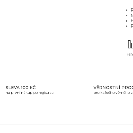
R
M
B
P
Hlí
SLEVA 100 KČ
VĚRNOSTNÍ PRO
na první nákup po registraci
pro každého věrného 
U