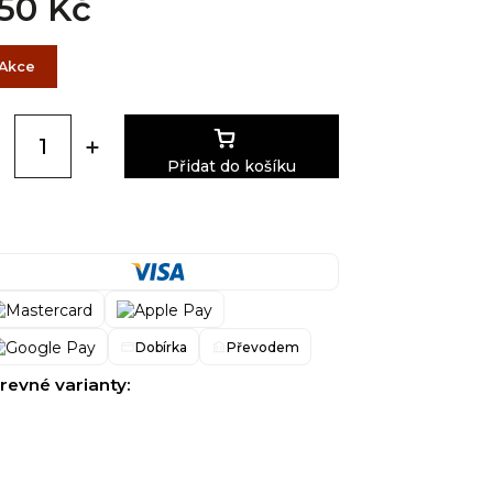
50 Kč
Akce
Přidat do košíku
Dobírka
Převodem
revné varianty: