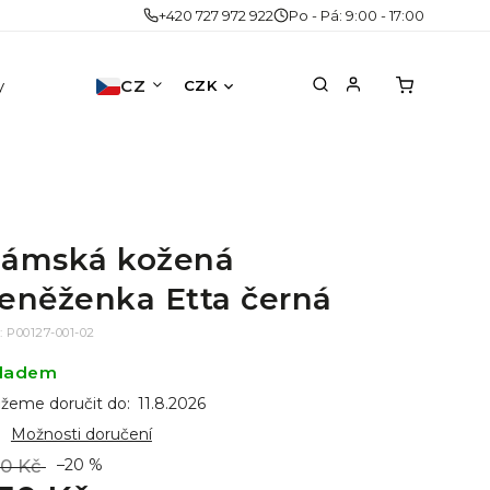
+420 727 972 922
Po - Pá: 9:00 - 17:00
y
Doplňky
CZ
Akce
Druhá šance
No
CZK
ámská kožená
eněženka Etta černá
:
P00127-001-02
ladem
žeme doručit do:
11.8.2026
Možnosti doručení
0 Kč
–20 %