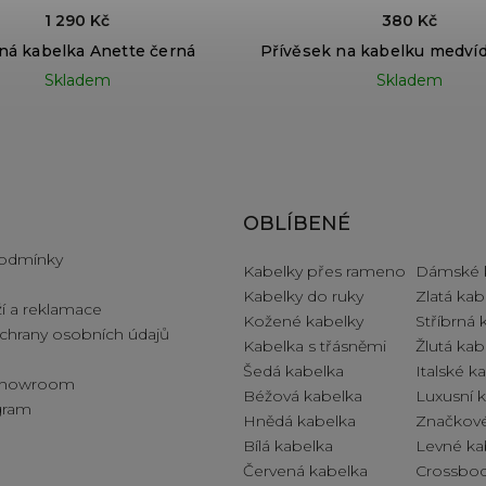
1 290 Kč
380 Kč
ná kabelka Anette černá
Přívěsek na kabelku medví
Skladem
Skladem
e pro vás
OBLÍBENÉ
odmínky
Kabelky přes rameno
Dámské 
Kabelky do ruky
Zlatá kab
í a reklamace
Kožené kabelky
Stříbrná 
hrany osobních údajů
Kabelka s třásněmi
Žlutá kab
Šedá kabelka
Italské k
 showroom
Béžová kabelka
Luxusní 
ogram
Hnědá kabelka
Značkové
Bílá kabelka
Levné ka
Červená kabelka
Crossbod