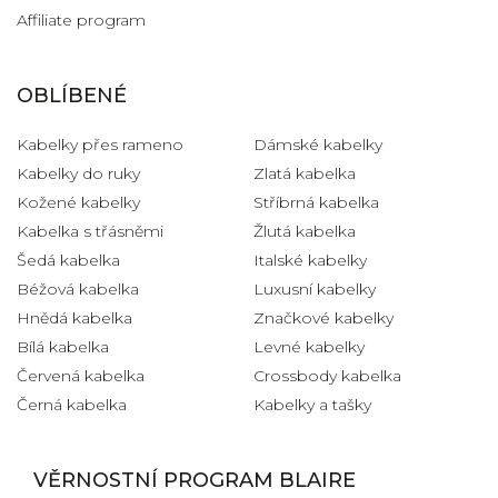
Affiliate program
OBLÍBENÉ
Kabelky přes rameno
Dámské kabelky
Kabelky do ruky
Zlatá kabelka
Kožené kabelky
Stříbrná kabelka
Kabelka s třásněmi
Žlutá kabelka
Šedá kabelka
Italské kabelky
Béžová kabelka
Luxusní kabelky
Hnědá kabelka
Značkové kabelky
Bílá kabelka
Levné kabelky
Červená kabelka
Crossbody kabelka
Černá kabelka
Kabelky a tašky
VĚRNOSTNÍ PROGRAM BLAIRE