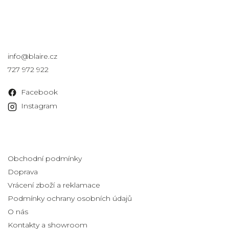
Kontakt
info
@
blaire.cz
727 972 922
Facebook
Instagram
Informace pro vás
Obchodní podmínky
Doprava
Vrácení zboží a reklamace
Podmínky ochrany osobních údajů
O nás
Kontakty a showroom