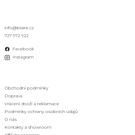
Kontakt
info
@
blaire.cz
727 972 922
Facebook
Instagram
Informace pro vás
Obchodní podmínky
Doprava
Vrácení zboží a reklamace
Podmínky ochrany osobních údajů
O nás
Kontakty a showroom
Affiliate program