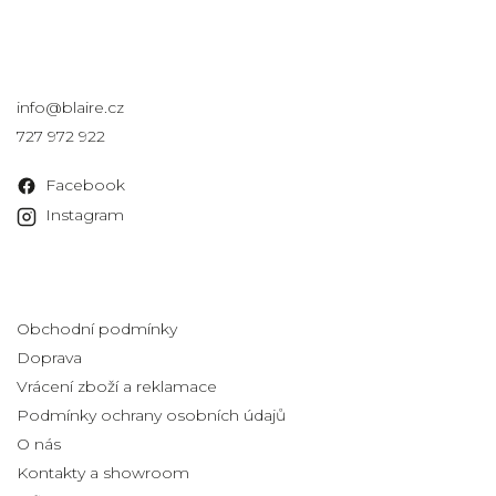
Kontakt
info
@
blaire.cz
727 972 922
Facebook
Instagram
Informace pro vás
Obchodní podmínky
Doprava
Vrácení zboží a reklamace
Podmínky ochrany osobních údajů
O nás
Kontakty a showroom