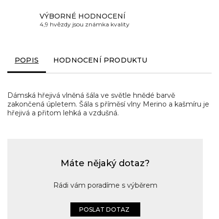
VÝBORNÉ HODNOCENÍ
4,9 hvězdy jsou známka kvality
POPIS
HODNOCENÍ PRODUKTU
Dámská hřejivá vlněná šála ve světle hnědé barvě
zakončená úpletem. Šála s příměsí vlny Merino a kašmíru je
hřejivá a přitom lehká a vzdušná.
Máte nějaký dotaz?
Rádi vám poradíme s výběrem
POSLAT DOTAZ