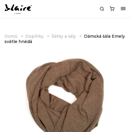
Domů
Doplňky
Šátky a šály
Dámská šála Emely
světle hnědá