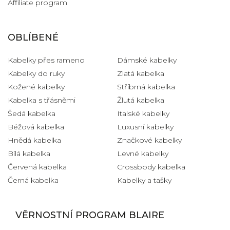
Affiliate program
OBLÍBENÉ
Kabelky přes rameno
Dámské kabelky
Kabelky do ruky
Zlatá kabelka
Kožené kabelky
Stříbrná kabelka
Kabelka s třásněmi
Žlutá kabelka
Šedá kabelka
Italské kabelky
Béžová kabelka
Luxusní kabelky
Hnědá kabelka
Značkové kabelky
Bílá kabelka
Levné kabelky
Červená kabelka
Crossbody kabelka
Černá kabelka
Kabelky a tašky
VĚRNOSTNÍ PROGRAM BLAIRE