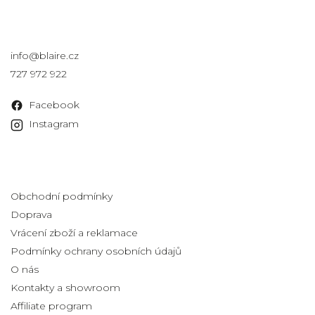
Kontakt
info
@
blaire.cz
727 972 922
Facebook
Instagram
Informace pro vás
Obchodní podmínky
Doprava
Vrácení zboží a reklamace
Podmínky ochrany osobních údajů
O nás
Kontakty a showroom
Affiliate program