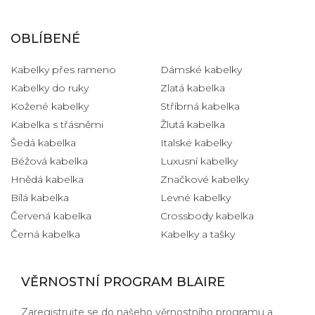
OBLÍBENÉ
Kabelky přes rameno
Dámské kabelky
Kabelky do ruky
Zlatá kabelka
Kožené kabelky
Stříbrná kabelka
Kabelka s třásněmi
Žlutá kabelka
Šedá kabelka
Italské kabelky
Béžová kabelka
Luxusní kabelky
Hnědá kabelka
Značkové kabelky
Bílá kabelka
Levné kabelky
Červená kabelka
Crossbody kabelka
Černá kabelka
Kabelky a tašky
VĚRNOSTNÍ PROGRAM BLAIRE
Zaregistrujte se do našeho věrnostního programu a