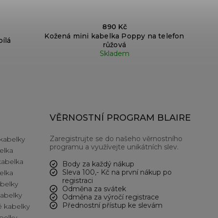
890 Kč
Kožená mini kabelka Poppy na telefon
ílá
růžová
Skladem
VĚRNOSTNÍ PROGRAM BLAIRE
Zaregistrujte se do našeho věrnostního
kabelky
programu a využívejte unikátních slev.
elka
kabelka
Body za každý nákup
Sleva 100,- Kč na první nákup po
elka
registraci
abelky
Odměna za svátek
kabelky
Odměna za výročí registrace
Přednostní přístup ke slevám
 kabelky
belky