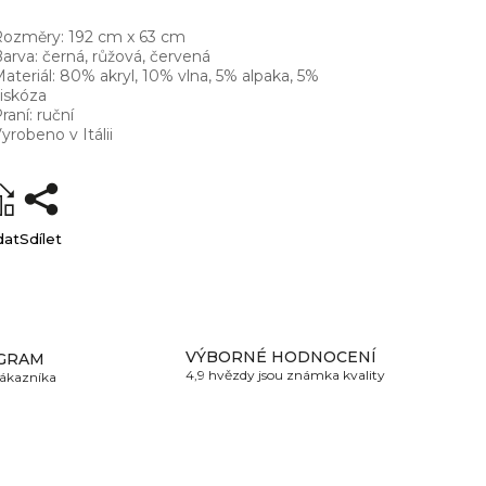
ozměry: 192 cm x 63 cm
arva: černá, růžová, červená
ateriál: 80% akryl, 10% vlna, 5% alpaka, 5%
iskóza
raní: ruční
yrobeno v Itálii
dat
Sdílet
VÝBORNÉ HODNOCENÍ
GRAM
4,9 hvězdy jsou známka kvality
zákazníka