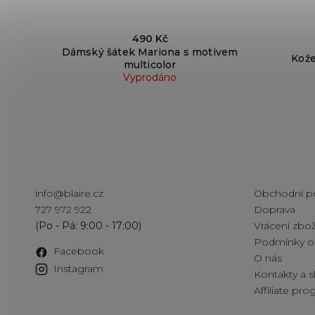
490 Kč
Dámský šátek Mariona s motivem
Kože
multicolor
Vyprodáno
Kontakt
Informac
info
@
blaire.cz
Obchodní p
727 972 922
Doprava
Vrácení zbož
Podmínky oc
Facebook
O nás
Instagram
Kontakty a
Affiliate pr