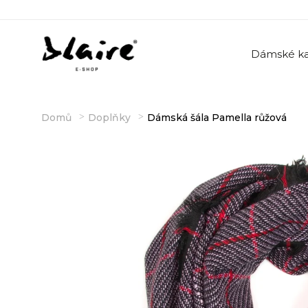
Dámské ka
Domů
Doplňky
Dámská šála Pamella růžová