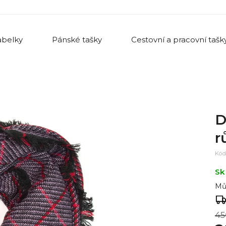
belky
Pánské tašky
Cestovní a pracovní tašk
D
r
Kód
Sk
Mů
45