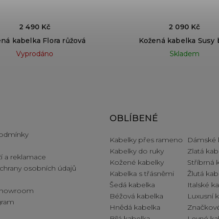
2 490 Kč
2 090 Kč
ná kabelka Flora růžová
Kožená kabelka Susy b
Vyprodáno
Skladem
e pro vás
OBLÍBENÉ
odmínky
Kabelky přes rameno
Dámské 
Kabelky do ruky
Zlatá kab
í a reklamace
Kožené kabelky
Stříbrná 
hrany osobních údajů
Kabelka s třásněmi
Žlutá kab
Šedá kabelka
Italské k
 showroom
Béžová kabelka
Luxusní 
ogram
Hnědá kabelka
Značkové
Bílá kabelka
Levné ka