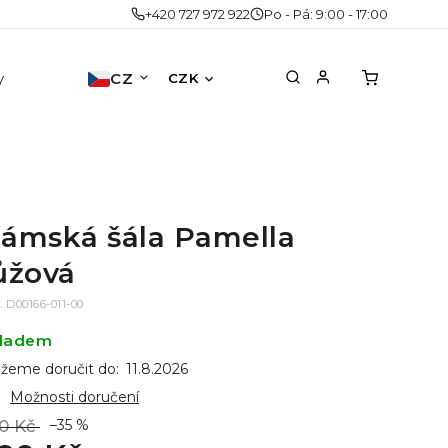
+420 727 972 922
Po - Pá: 9:00 - 17:00
y
Doplňky
CZ
Akce
Druhá šance
No
CZK
ámská šála Pamella
ůžová
:
D00166-011-00
ladem
žeme doručit do:
11.8.2026
Možnosti doručení
0 Kč
–35 %