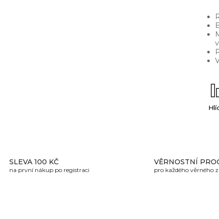
R
B
M
v
P
V
Hlí
SLEVA 100 KČ
VĚRNOSTNÍ PRO
na první nákup po registraci
pro každého věrného 
U