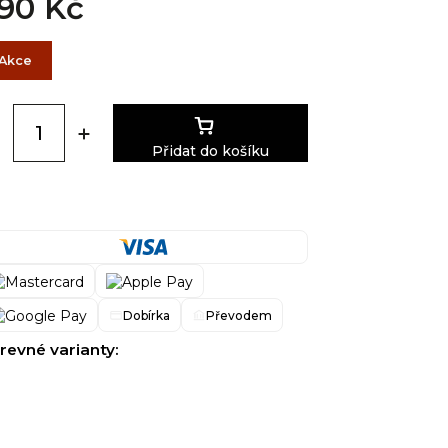
90 Kč
Akce
Přidat do košíku
Dobírka
Převodem
revné varianty: