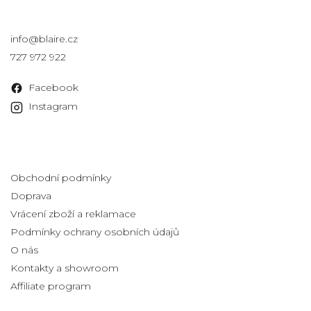
Kontakt
info
@
blaire.cz
727 972 922
Facebook
Instagram
Informace pro vás
Obchodní podmínky
Doprava
Vrácení zboží a reklamace
Podmínky ochrany osobních údajů
O nás
Kontakty a showroom
Affiliate program