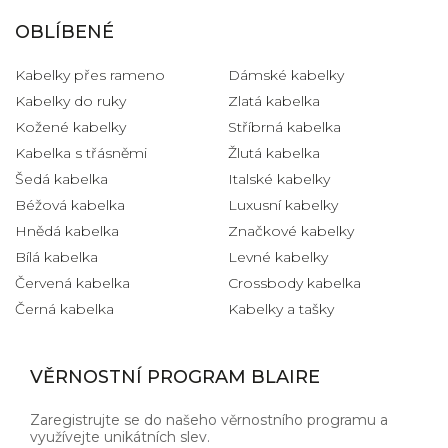
OBLÍBENÉ
Kabelky přes rameno
Dámské kabelky
Kabelky do ruky
Zlatá kabelka
Kožené kabelky
Stříbrná kabelka
Kabelka s třásněmi
Žlutá kabelka
Šedá kabelka
Italské kabelky
Béžová kabelka
Luxusní kabelky
Hnědá kabelka
Značkové kabelky
Bílá kabelka
Levné kabelky
Červená kabelka
Crossbody kabelka
Černá kabelka
Kabelky a tašky
VĚRNOSTNÍ PROGRAM BLAIRE
Zaregistrujte se do našeho věrnostního programu a
využívejte unikátních slev.