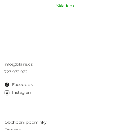
Skladem
Kontakt
info
@
blaire.cz
727 972 922
Facebook
Instagram
Informace pro vás
Obchodní podmínky
Doprava