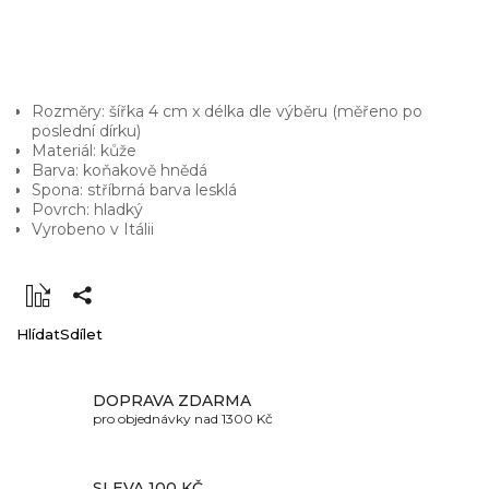
Rozměry: šířka 4 cm x délka dle výběru (měřeno po
poslední dírku)
Materiál: kůže
Barva: koňakově hnědá
Spona: stříbrná barva lesklá
Povrch: hladký
Vyrobeno v Itálii
Hlídat
Sdílet
DOPRAVA ZDARMA
pro objednávky nad 1300 Kč
SLEVA 100 KČ