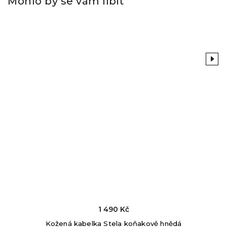
Mohlo by se vám líbit
Previous
Next
1 490 Kč
Kožená kabelka Stela koňakově hnědá