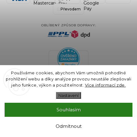
Převodem
OBLÍBENÝ ZPŮSOB DOPRAVY:
Používáme cookies, abychom Vám umožnili pohodlné
prohlížení webu a díky analýze provozu neustále zlepšovali
jeho funkce, výkon a použitelnost.
Více informací zde.
Nastavení
Souhlasím
COPYRIGHT 2024 BLAIRE.CZ VŠECHNA PRÁVA VYHRAZENA
VYTVOŘIL
SHOPTET
& DESIGN A KÓDOVÁNÍ
GALANDR.COM
Odmítnout