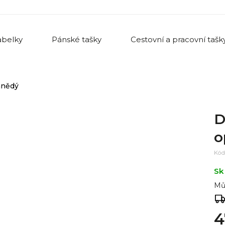
belky
Pánské tašky
Cestovní a pracovní tašk
hnědý
D
o
Kód
Sk
Mů
4