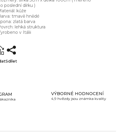
ozměry: šířka 3cm x délka 100cm ( měřeno
o poslední dírku )
ateriál: kůže
arva: tmavě hnědé
pona: zlatá barva
ovrch: lehká struktura
yrobeno v Itálii
dat
Sdílet
VÝBORNÉ HODNOCENÍ
GRAM
4,9 hvězdy jsou známka kvality
zákazníka