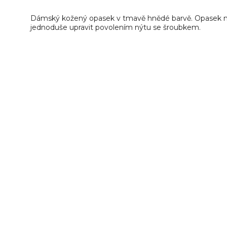
Dámský kožený opasek v tmavě hnědé barvě. Opasek má
jednoduše upravit povolením nýtu se šroubkem.