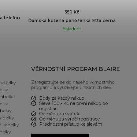
550 Kč
a telefon
Dámská kožená peněženka Etta černá
Skladem
VĚRNOSTNÍ PROGRAM BLAIRE
Zaregistrujte se do našeho věrnostního
kabelky
programu a využívejte unikátních slev.
elka
kabelka
Body za každý nákup
Sleva 100,- Kč na první nákup po
elka
registraci
abelky
Odměna za svátek
kabelky
Odměna za výročí registrace
Přednostní přístup ke slevám
 kabelky
belky