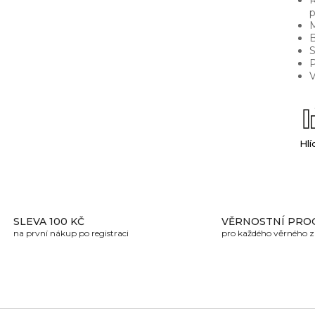
R
p
M
B
S
P
V
Hlí
SLEVA 100 KČ
VĚRNOSTNÍ PRO
na první nákup po registraci
pro každého věrného 
U