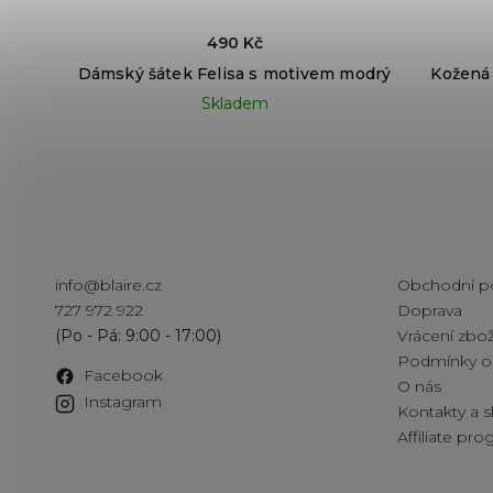
490 Kč
Dámský šátek Felisa s motivem modrý
Kožená
Skladem
Kontakt
Informac
info
@
blaire.cz
Obchodní p
727 972 922
Doprava
Vrácení zbož
Podmínky oc
Facebook
O nás
Instagram
Kontakty a
Affiliate pr