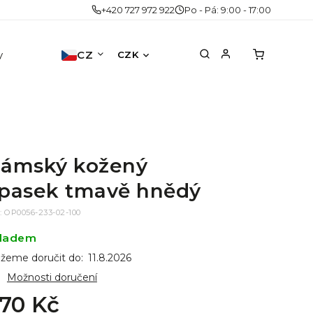
+420 727 972 922
Po - Pá: 9:00 - 17:00
y
Doplňky
CZ
Akce
Druhá šance
No
CZK
ámský kožený
pasek tmavě hnědý
:
OP0056-233-02-100
ladem
žeme doručit do:
11.8.2026
Možnosti doručení
70 Kč