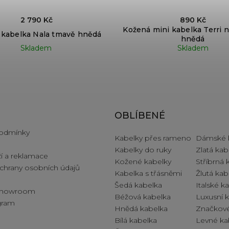
2 790 Kč
890 Kč
Kožená mini kabelka Terri n
 kabelka Nala tmavě hnědá
hnědá
Skladem
Skladem
e pro vás
OBLÍBENÉ
odmínky
Kabelky přes rameno
Dámské 
Kabelky do ruky
Zlatá kab
í a reklamace
Kožené kabelky
Stříbrná 
hrany osobních údajů
Kabelka s třásněmi
Žlutá kab
Šedá kabelka
Italské k
 showroom
Béžová kabelka
Luxusní 
ogram
Hnědá kabelka
Značkové
Bílá kabelka
Levné ka