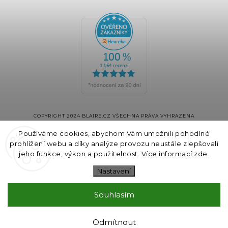
COPYRIGHT 2024 BLAIRE.CZ VŠECHNA PRÁVA VYHRAZENA
VYTVOŘIL
SHOPTET
& DESIGN A KÓDOVÁNÍ
GALANDR.COM
Používáme cookies, abychom Vám umožnili pohodlné
prohlížení webu a díky analýze provozu neustále zlepšovali
jeho funkce, výkon a použitelnost.
Více informací zde.
Nastavení
Souhlasím
Odmítnout