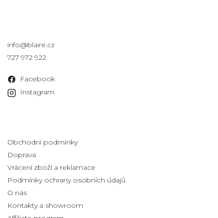
Kontakt
info
@
blaire.cz
727 972 922
Facebook
Instagram
Informace pro vás
Obchodní podmínky
Doprava
Vrácení zboží a reklamace
Podmínky ochrany osobních údajů
O nás
Kontakty a showroom
Affiliate program