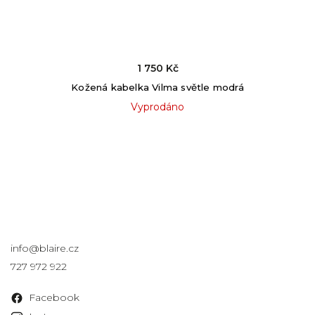
1 750 Kč
Kožená kabelka Vilma světle modrá
Vyprodáno
Kontakt
info
@
blaire.cz
727 972 922
Facebook