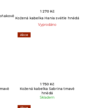
1 270 Kč
koňakově
Kožená kabelka Hania světle hnědá
Vyprodáno
Akce
1 750 Kč
tmavě
Kožená kabelka Sabrina tmavě
hnědá
Skladem
Akce