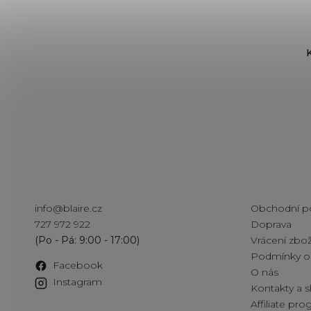
Kontakt
Informac
info
@
blaire.cz
Obchodní p
727 972 922
Doprava
Vrácení zbož
Podmínky oc
Facebook
O nás
Instagram
Kontakty a
Affiliate pr