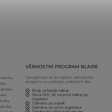
VĚRNOSTNÍ PROGRAM BLAIRE
Zaregistrujte se do našeho věrnostního
kabelky
programu a využívejte unikátních slev.
elka
kabelka
Body za každý nákup
Sleva 100,- Kč na první nákup po
elka
registraci
abelky
Odměna za svátek
kabelky
Odměna za výročí registrace
Přednostní přístup ke slevám