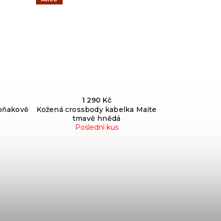
1 290 Kč
koňakově
Kožená crossbody kabelka Maite
tmavě hnědá
Poslední kus