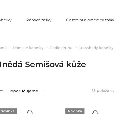
belky
Pánské tašky
Cestovní a pracovní tašk
omů
Dámské kabelky
Podle druhu
Crossbody kabelky
Hnědá Semišová kůže
13
položek 
Doporučujeme
Nejlevnější
Nejdražší
Novinka
Novinka