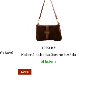
1 190 Kč
oňakově
Kožená kabelka Janine hnědá
Skladem
Akce