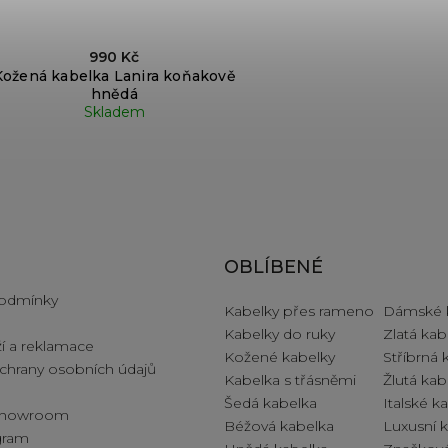
990 Kč
Kožená kabelka Lanira koňakově
hnědá
Skladem
e pro vás
OBLÍBENÉ
odmínky
Kabelky přes rameno
Dámské 
Kabelky do ruky
Zlatá kab
í a reklamace
Kožené kabelky
Stříbrná 
hrany osobních údajů
Kabelka s třásněmi
Žlutá kab
Šedá kabelka
Italské k
 showroom
Béžová kabelka
Luxusní 
ogram