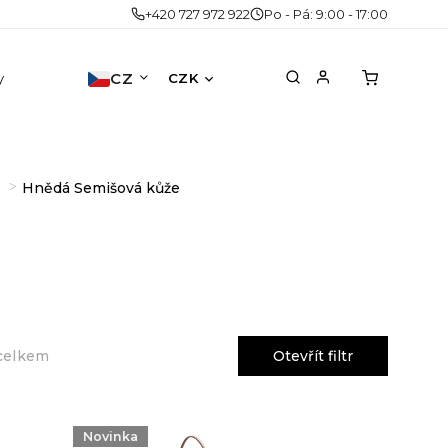
+420 727 972 922
Po - Pá: 9:00 - 17:00
y
Doplňky
CZ
Akce
Druhá šance
No
CZK
Hnědá Semišová kůže
Otevřít filtr
celkem
Novinka