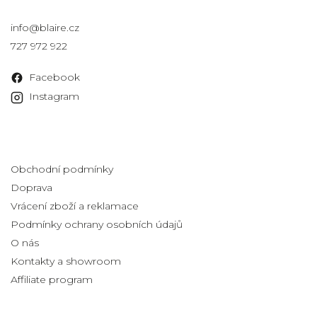
Kontakt
info
@
blaire.cz
727 972 922
Facebook
Instagram
Informace pro vás
Obchodní podmínky
Doprava
Vrácení zboží a reklamace
Podmínky ochrany osobních údajů
O nás
Kontakty a showroom
Affiliate program