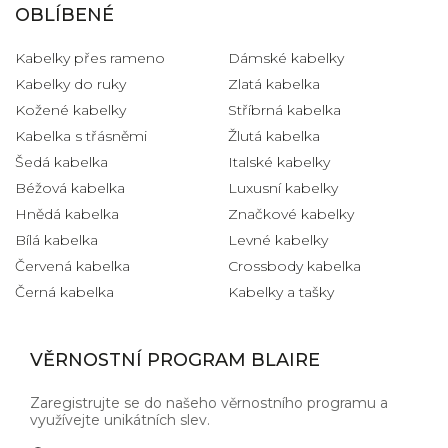
OBLÍBENÉ
Kabelky přes rameno
Dámské kabelky
Kabelky do ruky
Zlatá kabelka
Kožené kabelky
Stříbrná kabelka
Kabelka s třásněmi
Žlutá kabelka
Šedá kabelka
Italské kabelky
Béžová kabelka
Luxusní kabelky
Hnědá kabelka
Značkové kabelky
Bílá kabelka
Levné kabelky
Červená kabelka
Crossbody kabelka
Černá kabelka
Kabelky a tašky
VĚRNOSTNÍ PROGRAM BLAIRE
Zaregistrujte se do našeho věrnostního programu a
využívejte unikátních slev.