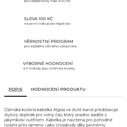
pro objednávky nad 1300 Kč
SLEVA 100 KČ
na první nákup po registraci
VĚRNOSTNÍ PROGRAM
pro každého věrného zákazníka
VÝBORNÉ HODNOCENÍ
4,9 hvězdy jsou známka kvality
POPIS
HODNOCENÍ PRODUKTU
Dámská kožená kabelka Algisa ve žluté barvě představuje
stylový doplněk pro volný čas, který snadno sladíte s
jakýmkoliv outfitem. Kabelka je navržena pro pohodlné
nošení přes rameno i jako crossbody díky pevnému