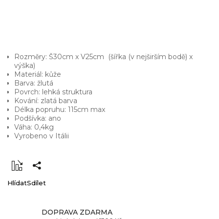
Rozměry: Š30cm x V25cm (šířka (v nejširším bodě) x
výška)
Materiál: kůže
Barva: žlutá
Povrch: lehká struktura
Kování: zlatá barva
Délka popruhu: 115cm max
Podšívka: ano
Váha: 0,4kg
Vyrobeno v Itálii
Hlídat
Sdílet
DOPRAVA ZDARMA