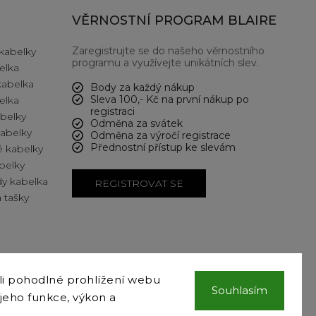
VĚRNOSTNÍ PROGRAM BLAIRE
Zaregistrujte se do našeho věrnostního
kabelky
programu a využívejte unikátních slev.
elka
kabelka
Body za každý nákup
Sleva 100,- Kč na první nákup po
elka
registraci
abelky
Odměna za svátek
kabelky
Odměna za výročí registrace
Přednostní přístup ke slevám
 kabelky
belky
y kabelka
REGISTROVAT SE
 tašky
i pohodlné prohlížení webu
COPYRIGHT 2024 BLAIRE.CZ VŠECHNA PRÁVA VYHRAZENA
Souhlasím
 jeho funkce, výkon a
VYTVOŘIL
SHOPTET
& DESIGN A KÓDOVÁNÍ
GALANDR.COM