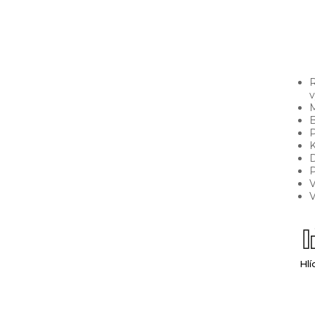
R
v
M
B
P
K
D
P
V
V
Hlí