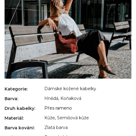
Dámské kožené kabelky
Kategorie
:
Hnědá
,
Koňaková
Barva
:
Přes rameno
Druh kabelky
:
Kůže
,
Semišová kůže
Materiál
:
Zlatá barva
Barva kování
: