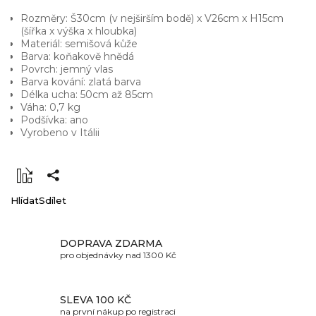
Rozměry: Š30cm (v nejširším bodě) x V26cm x H15cm
(šířka x výška x hloubka)
Materiál:
semišová kůže
Barva: koňakově hnědá
Povrch:
jemný vlas
Barva kování: zlatá barva
Délka ucha: 50cm až 85cm
Váha: 0,7 kg
Podšívka: ano
Vyrobeno v Itálii
Hlídat
Sdílet
DOPRAVA ZDARMA
pro objednávky nad 1300 Kč
SLEVA 100 KČ
na první nákup po registraci