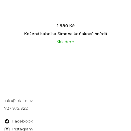
1 980 Kč
Kožená kabelka Simona koňakově hnědá
Skladem
Kontakt
info
@
blaire.cz
727 972 922
Facebook
Instagram