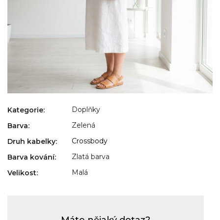
Doplňky
Kategorie
:
Zelená
Barva
:
Crossbody
Druh kabelky
:
Zlatá barva
Barva kování
:
Malá
Velikost
:
Máte nějaký dotaz?