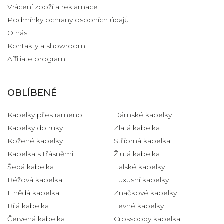
Vrácení zboží a reklamace
Podmínky ochrany osobních údajů
O nás
Kontakty a showroom
Affiliate program
OBLÍBENÉ
Kabelky přes rameno
Dámské kabelky
Kabelky do ruky
Zlatá kabelka
Kožené kabelky
Stříbrná kabelka
Kabelka s třásněmi
Žlutá kabelka
Šedá kabelka
Italské kabelky
Béžová kabelka
Luxusní kabelky
Hnědá kabelka
Značkové kabelky
Bílá kabelka
Levné kabelky
Červená kabelka
Crossbody kabelka