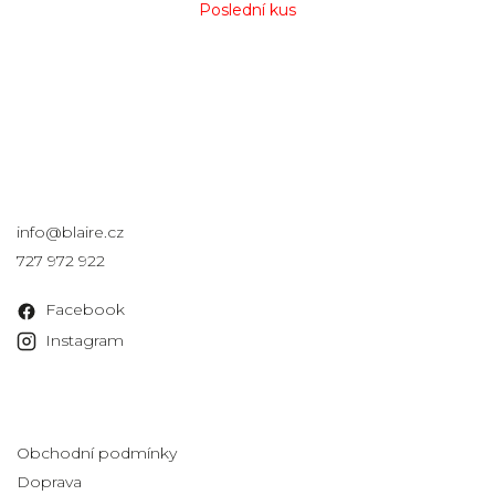
Poslední kus
Kontakt
info
@
blaire.cz
727 972 922
Facebook
Instagram
Informace pro vás
Obchodní podmínky
Doprava