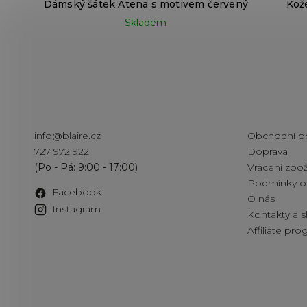
Dámský šátek Atena s motivem červený
Kož
Skladem
Kontakt
Informac
info
@
blaire.cz
Obchodní p
727 972 922
Doprava
Vrácení zbož
Podmínky oc
Facebook
O nás
Instagram
Kontakty a
Affiliate pr