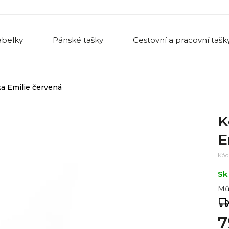
belky
Pánské tašky
Cestovní a pracovní tašk
a Emilie červená
K
E
Kód
Sk
Mů
7