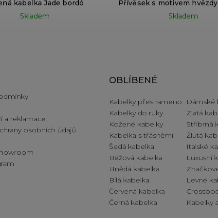
ená kabelka Jade bordó
Přívěsek s motivem hvězdy
Skladem
Skladem
e pro vás
OBLÍBENÉ
odmínky
Kabelky přes rameno
Dámské 
Kabelky do ruky
Zlatá kab
í a reklamace
Kožené kabelky
Stříbrná 
hrany osobních údajů
Kabelka s třásněmi
Žlutá kab
Šedá kabelka
Italské k
 showroom
Béžová kabelka
Luxusní 
ogram
Hnědá kabelka
Značkové
Bílá kabelka
Levné ka
Červená kabelka
Crossbod
Černá kabelka
Kabelky a