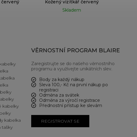
 červený
Kožený vizitkář červený
Skladem
VĚRNOSTNÍ PROGRAM BLAIRE
Zaregistrujte se do našeho věrnostního
kabelky
programu a využívejte unikátních slev.
elka
kabelka
Body za každý nákup
Sleva 100,- Kč na první nákup po
elka
registraci
abelky
Odměna za svátek
kabelky
Odměna za výročí registrace
Přednostní přístup ke slevám
 kabelky
belky
y kabelka
REGISTROVAT SE
 tašky