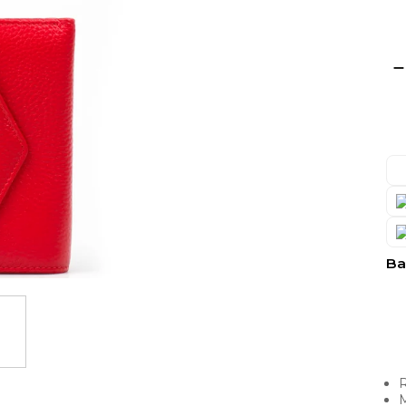
Ba
R
M