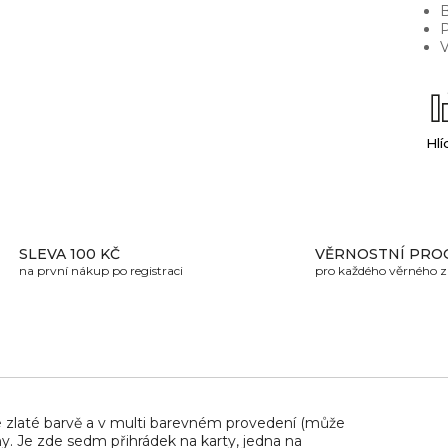
B
P
V
Hlí
SLEVA 100 KČ
VĚRNOSTNÍ PRO
na první nákup po registraci
pro každého věrného 
U
 zlaté barvě a v multi barevném provedení (může
any. Je zde sedm přihrádek na karty, jedna na