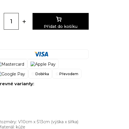
Přidat do košíku
Dobírka
Převodem
revné varianty:
ozměry: V10cm x Š13cm (výška x šířka)
ateriál: kůže