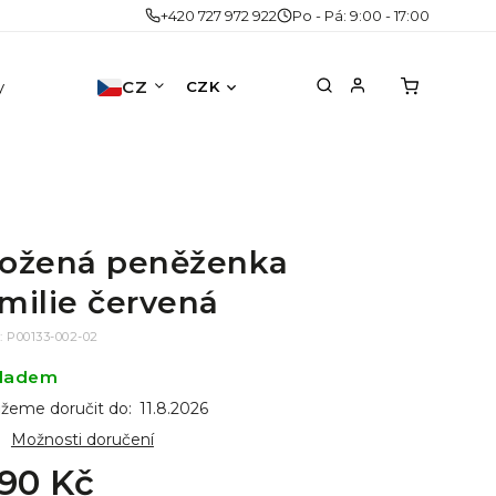
+420 727 972 922
Po - Pá: 9:00 - 17:00
y
Doplňky
CZ
Akce
Druhá šance
No
CZK
ožená peněženka
milie červená
:
P00133-002-02
ladem
žeme doručit do:
11.8.2026
Možnosti doručení
90 Kč