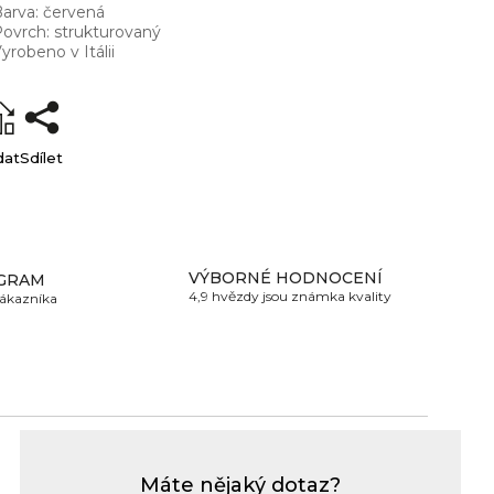
arva: červená
ovrch: strukturovaný
yrobeno v Itálii
dat
Sdílet
VÝBORNÉ HODNOCENÍ
GRAM
4,9 hvězdy jsou známka kvality
zákazníka
Máte nějaký dotaz?