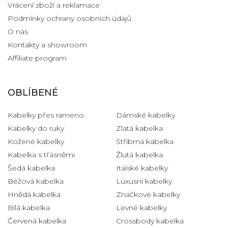
Vrácení zboží a reklamace
Podmínky ochrany osobních údajů
O nás
Kontakty a showroom
Affiliate program
OBLÍBENÉ
Kabelky přes rameno
Dámské kabelky
Kabelky do ruky
Zlatá kabelka
Kožené kabelky
Stříbrná kabelka
Kabelka s třásněmi
Žlutá kabelka
Šedá kabelka
Italské kabelky
Béžová kabelka
Luxusní kabelky
Hnědá kabelka
Značkové kabelky
Bílá kabelka
Levné kabelky
Červená kabelka
Crossbody kabelka