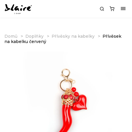
Domů
Doplňky
Přívěsky na kabelky
Přívěsek
na kabelku červený