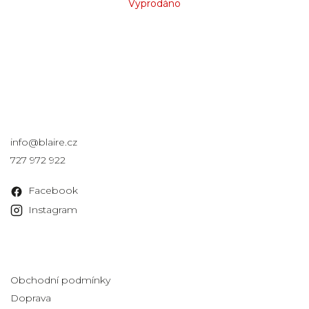
Vyprodáno
Kontakt
info
@
blaire.cz
727 972 922
Facebook
Instagram
Informace pro vás
Obchodní podmínky
Doprava