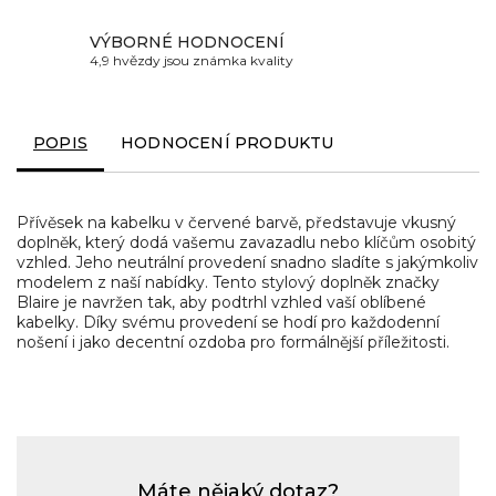
VÝBORNÉ HODNOCENÍ
4,9 hvězdy jsou známka kvality
POPIS
HODNOCENÍ PRODUKTU
Přívěsek na kabelku v červené barvě, představuje vkusný
doplněk, který dodá vašemu zavazadlu nebo klíčům osobitý
vzhled. Jeho neutrální provedení snadno sladíte s jakýmkoliv
modelem z naší nabídky. Tento stylový doplněk značky
Blaire je navržen tak, aby podtrhl vzhled vaší oblíbené
kabelky. Díky svému provedení se hodí pro každodenní
nošení i jako decentní ozdoba pro formálnější příležitosti.
Máte nějaký dotaz?