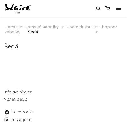
Domů
Dámské kabelky
Podle druhu
Shopper
kabelky
Šedá
Šedá
Kontakt
info
@
blaire.cz
727 972 922
Facebook
Instagram