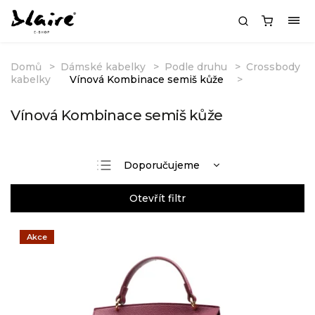
Domů
Dámské kabelky
Podle druhu
Crossbody
kabelky
Vínová Kombinace semiš kůže
Vínová Kombinace semiš kůže
Doporučujeme
Nejlevnější
Otevřít filtr
Nejdražší
Nejprodávanější
Akce
Abecedně