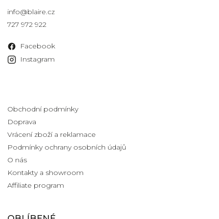
info
@
blaire.cz
727 972 922
Facebook
Instagram
Informace pro vás
Obchodní podmínky
Doprava
Vrácení zboží a reklamace
Podmínky ochrany osobních údajů
O nás
Kontakty a showroom
Affiliate program
OBLÍBENÉ