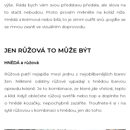
výše. Ráda bych vám svou představu předala, ale slova na
to stačit nebudou. Proto prosím mrkněte na koláž níže.
Hnědá a krémová nebo bílá, to je zimní outfit snů...pojďte se
se mnou zasnít ve vizuálním doprovodu.
JEN RŮŽOVÁ TO MŮŽE BÝT
HNĚDÁ a růžová
Růžová patří nejspíše mezi jednu z nejoblíbenějších barev
žen. Některé odstíny růžové vypadají s hnědou barvou
opravdu krásně. Je to kombinace, ze které jde vřelost, teplo
a klid. Když oblečete růžový svetřík nebo top a doplníte ho
o hnědé kozačky, nepochybně zazáříte. Troufnete-li si i na
sytě růžovou v kombinaci s hnědou, jen do toho.