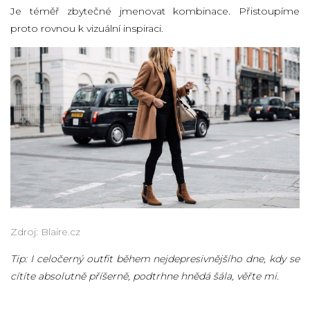
Je téměř zbytečné jmenovat kombinace. Přistoupíme
proto rovnou k vizuální inspiraci.
Zdroj: Blaire.cz
Tip: I celočerný outfit během nejdepresivnějšího dne, kdy se
cítíte absolutně příšerně, podtrhne hnědá šála, věřte mi.