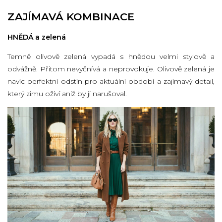
ZAJÍMAVÁ KOMBINACE
HNĚDÁ a zelená
Temně olivově zelená vypadá s hnědou velmi stylově a
odvážně. Přitom nevyčnívá a neprovokuje. Olivově zelená je
navíc perfektní odstín pro aktuální období a zajímavý detail,
který zimu oživí aniž by ji narušoval.