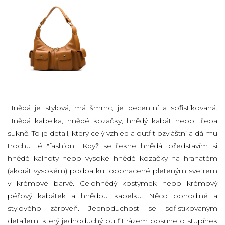
Hnědá je stylová, má šmrnc, je decentní a sofistikovaná.
Hnědá kabelka, hnědé kozačky, hnědý kabát nebo třeba
sukně. To je detail, který celý vzhled a outfit ozvláštní a dá mu
trochu té "fashion". Když se řekne hnědá, představím si
hnědé kalhoty nebo vysoké hnědé kozačky na hranatém
(akorát vysokém) podpatku, obohacené pleteným svetrem
v krémové barvě. Celohnědý kostýmek nebo krémový
péřový kabátek a hnědou kabelku. Něco pohodlné a
stylového zároveň. Jednoduchost se sofistikovaným
detailem, který jednoduchý outfit rázem posune o stupínek