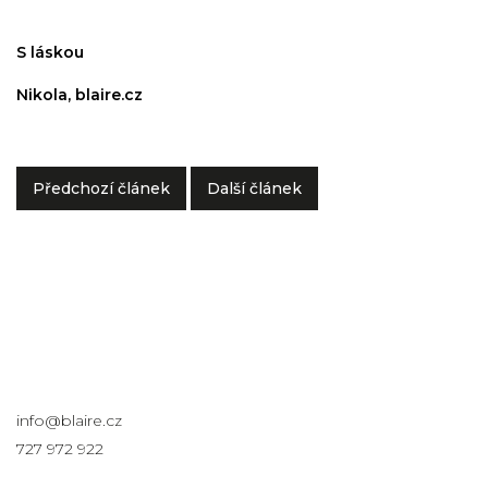
S láskou
Nikola, blaire.cz
Předchozí článek
Další článek
Kontakt
info
@
blaire.cz
727 972 922