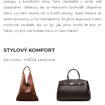
výstupu z komfortní zóny. Tam, obzvláště v zimě, rádi
zůstáváme. Většinou ale za hranicemi "pohodlí" objevíme
něco, co nám otevře oči a rozšíří obzory. Naše hranice se
rázem posunou a my nechápeme, že jsme doposud o této
možnosti nevěděli. Ba co víc, jak jsme mohli žít bez ní.
Takže...co pro nás hnědá má a co nám nabízí?
STYLOVÝ KOMFORT
Tón v tónu - HNĚDÁ a krémová