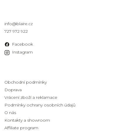
Kontakt
info
@
blaire.cz
727 972 922
Facebook
Instagram
Informace pro vás
Obchodní podmínky
Doprava
Vrácení zboží a reklamace
Podmínky ochrany osobních údajů
O nás
Kontakty a showroom
Affiliate program