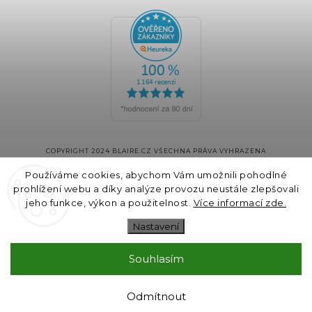
COPYRIGHT 2024 BLAIRE.CZ VŠECHNA PRÁVA VYHRAZENA
VYTVOŘIL
SHOPTET
& DESIGN A KÓDOVÁNÍ
GALANDR.COM
Používáme cookies, abychom Vám umožnili pohodlné
prohlížení webu a díky analýze provozu neustále zlepšovali
jeho funkce, výkon a použitelnost.
Více informací zde.
Nastavení
Souhlasím
Odmítnout