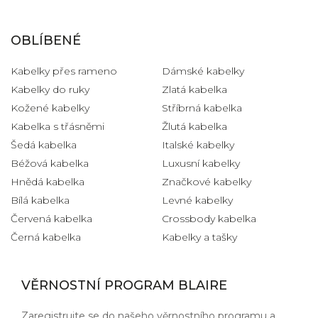
OBLÍBENÉ
Kabelky přes rameno
Dámské kabelky
Kabelky do ruky
Zlatá kabelka
Kožené kabelky
Stříbrná kabelka
Kabelka s třásněmi
Žlutá kabelka
Šedá kabelka
Italské kabelky
Béžová kabelka
Luxusní kabelky
Hnědá kabelka
Značkové kabelky
Bílá kabelka
Levné kabelky
Červená kabelka
Crossbody kabelka
Černá kabelka
Kabelky a tašky
VĚRNOSTNÍ PROGRAM BLAIRE
Zaregistrujte se do našeho věrnostního programu a