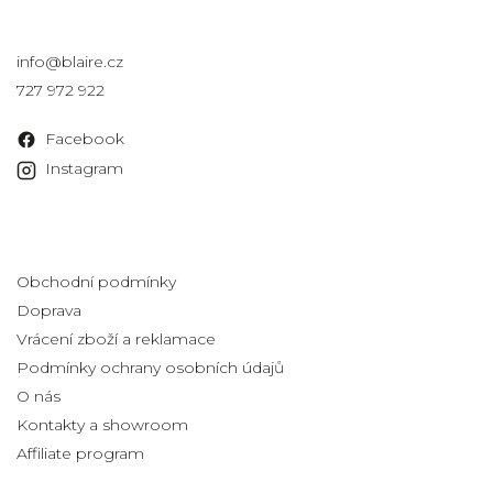
Kontakt
info
@
blaire.cz
727 972 922
Facebook
Instagram
Informace pro vás
Obchodní podmínky
Doprava
Vrácení zboží a reklamace
Podmínky ochrany osobních údajů
O nás
Kontakty a showroom
Affiliate program