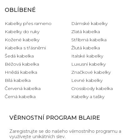
OBLÍBENÉ
Kabelky přes rameno
Dámské kabelky
Kabelky do ruky
Zlatá kabelka
Kožené kabelky
Stříbrná kabelka
Kabelka s třásněmi
Žlutá kabelka
Šedá kabelka
Italské kabelky
Béžová kabelka
Luxusní kabelky
Hnědá kabelka
Značkové kabelky
Bílá kabelka
Levné kabelky
Červená kabelka
Crossbody kabelka
Černá kabelka
Kabelky a tašky
VĚRNOSTNÍ PROGRAM BLAIRE
Zaregistrujte se do našeho věrnostního programu a
využívejte unikátních slev.