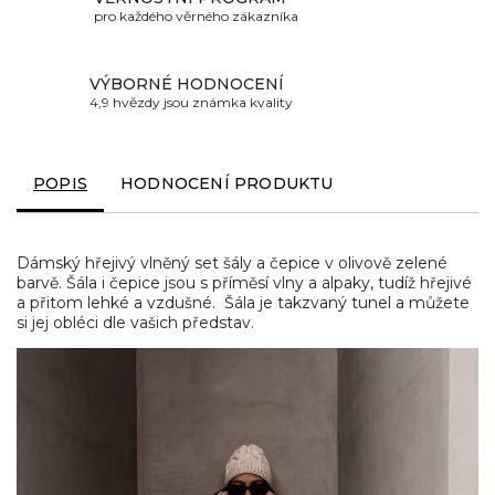
pro každého věrného zákazníka
VÝBORNÉ HODNOCENÍ
4,9 hvězdy jsou známka kvality
POPIS
HODNOCENÍ PRODUKTU
Dámský hřejivý vlněný set šály a čepice v olivově zelené
barvě. Šála i čepice jsou s příměsí vlny a alpaky, tudíž hřejivé
a přitom lehké a vzdušné. Šála je takzvaný tunel a můžete
si jej obléci dle vašich představ.