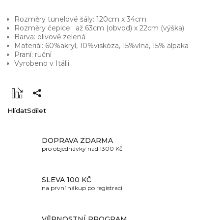
Rozměry tunelové šály: 120cm x 34cm
Rozměry čepice: až 63cm (obvod) x 22cm (výška)
Barva: olivově zelená
Materiál: 60%akryl, 10%viskóza, 15%vlna, 15% alpaka
Praní: ruční
Vyrobeno v Itálii
Hlídat
Sdílet
DOPRAVA ZDARMA
pro objednávky nad 1300 Kč
SLEVA 100 KČ
na první nákup po registraci
VĚRNOSTNÍ PROGRAM