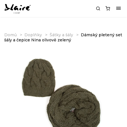
Domů
Doplňky
Šátky a šály
Dámský pletený set
šály a čepice Nina olivově zelený