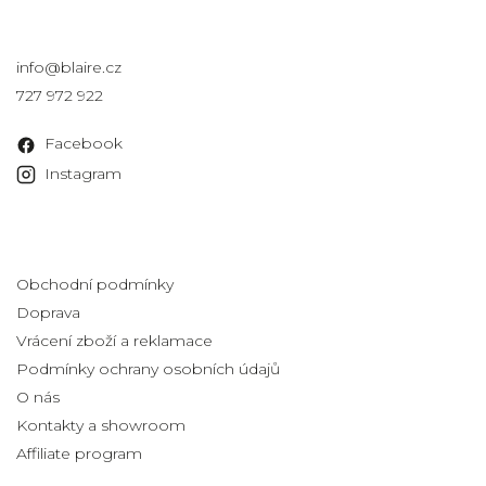
Kontakt
info
@
blaire.cz
727 972 922
Facebook
Instagram
Informace pro vás
Obchodní podmínky
Doprava
Vrácení zboží a reklamace
Podmínky ochrany osobních údajů
O nás
Kontakty a showroom
Affiliate program