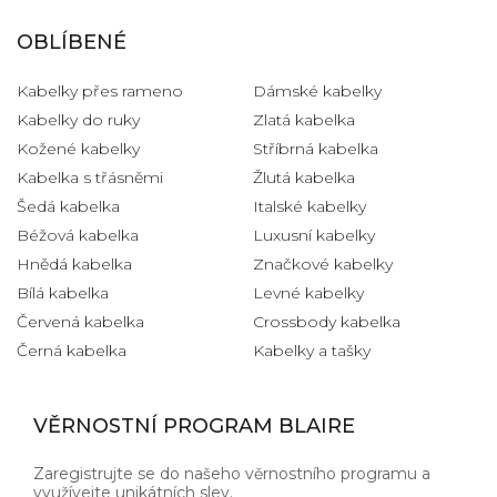
OBLÍBENÉ
Kabelky přes rameno
Dámské kabelky
Kabelky do ruky
Zlatá kabelka
Kožené kabelky
Stříbrná kabelka
Kabelka s třásněmi
Žlutá kabelka
Šedá kabelka
Italské kabelky
Béžová kabelka
Luxusní kabelky
Hnědá kabelka
Značkové kabelky
Bílá kabelka
Levné kabelky
Červená kabelka
Crossbody kabelka
Černá kabelka
Kabelky a tašky
VĚRNOSTNÍ PROGRAM BLAIRE
Zaregistrujte se do našeho věrnostního programu a
využívejte unikátních slev.