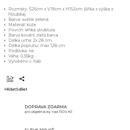
Rozměry: Š26cm x V19cm x H15,5cm (šířka x výška x
hloubka)
Barva: světle zelená
Materiál: kůže
Povrch: lehká struktura
Barva kování: zlatá barva
Délka ucha: 2x 28 cm
Délka popruhu: max 128 cm
Podšívka: ne
Váha: 0,55kg
Vyrobeno v Itálii
Hlídat
Sdílet
DOPRAVA ZDARMA
pro objednávky nad 1300 Kč
SLEVA 100 KČ