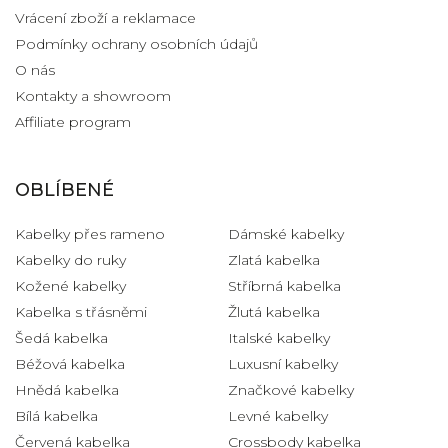
Vrácení zboží a reklamace
Podmínky ochrany osobních údajů
O nás
Kontakty a showroom
Affiliate program
OBLÍBENÉ
Kabelky přes rameno
Dámské kabelky
Kabelky do ruky
Zlatá kabelka
Kožené kabelky
Stříbrná kabelka
Kabelka s třásněmi
Žlutá kabelka
Šedá kabelka
Italské kabelky
Béžová kabelka
Luxusní kabelky
Hnědá kabelka
Značkové kabelky
Bílá kabelka
Levné kabelky
Červená kabelka
Crossbody kabelka