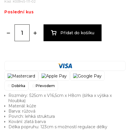
Kód:
K00945-111-02
Poslední kus
Přidat do košíku
Dobírka
Převodem
Rozměry: Š25cm x V16,5cm x H8cm (šířka x výška x
hloubka)
Materiál: kůže
Barva: růžová
Povrch: lehká struktura
Kování: zlatá barva
Délka popruhu: 123cm s možností regulace délky