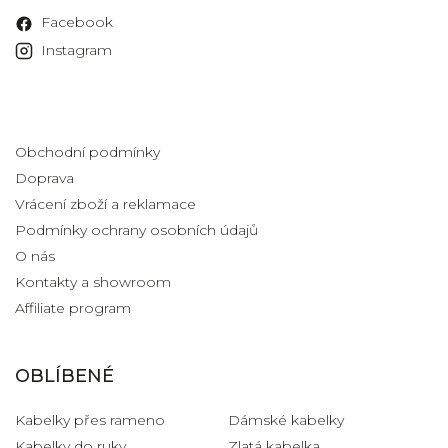
Facebook
Instagram
Informace pro vás
Obchodní podmínky
Doprava
Vrácení zboží a reklamace
Podmínky ochrany osobních údajů
O nás
Kontakty a showroom
Affiliate program
OBLÍBENÉ
Kabelky přes rameno
Dámské kabelky
Kabelky do ruky
Zlatá kabelka