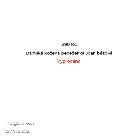
390 Kč
Dámská kožená peněženka Joan béžová
Vyprodáno
Kontakt
info
@
blaire.cz
727 972 922