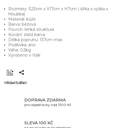
Rozměry: Š23cm x V17cm x H7cm ( šířka x výška x
hloubka)
Materiál: kůže
Barva: béžová
Povrch: lehká struktura
Kování: zlatá barva
Délka popruhu: 137cm max
Podšívka: ano
Váha: 0,5kg
Vyrobeno v Itálii
Hlídat
Sdílet
DOPRAVA ZDARMA
pro objednávky nad 1300 Kč
SLEVA 100 KČ
na první nákup po registraci