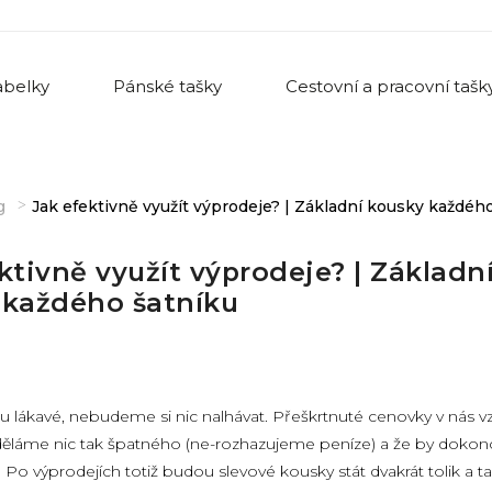
belky
Pánské tašky
Cestovní a pracovní tašk
g
Jak efektivně využít výprodeje? | Základní kousky každéh
ktivně využít výprodeje? | Základn
 každého šatníku
u lákavé, nebudeme si nic nalhávat. Přeškrtnuté cenovky v nás vz
děláme nic tak špatného (ne-rozhazujeme peníze) a že by dokon
. Po výprodejích totiž budou slevové kousky stát dvakrát tolik a