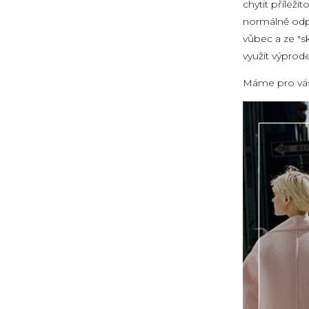
chytit přílež
normálně odpu
vůbec a ze "sk
využít výprod
Máme pro vás 