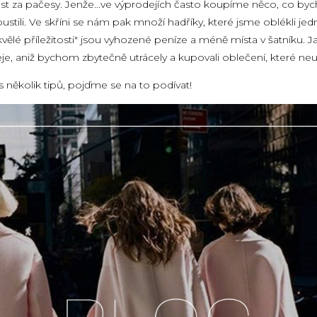
itost za pačesy. Jenže...ve výprodejích často koupíme něco, co by
stili. Ve skříni se nám pak množí hadříky, které jsme oblékli j
vělé příležitosti" jsou vyhozené peníze a méně místa v šatníku. J
eje, aniž bychom zbytečně utrácely a kupovali oblečení, které 
několik tipů, pojďme se na to podívat!