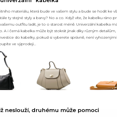
 "univerzální" kabelka
litního materiálu, která bude ve vašem stylu a bude se hodit ke 
 stále ty stejné styly a barvy? No a co. Když víte, že kabelku ráno
vašemu outfitu ladit, je to o starost méně. Univerzální kabelka 
. A i černá kabelka může být stokrát jinak díky různým detailům,
nvestice do kabelky, pokud si vyberete správně, není vyhozenými
oupíte ve výprodeji...
iž neslouží, druhému může pomoci