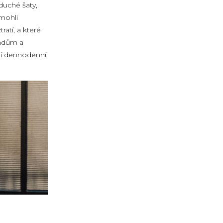
duché šaty,
 mohli
ratí, a které
endům a
ní dennodenní