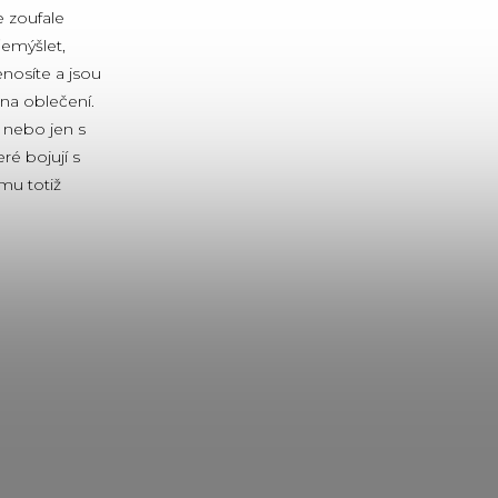
e zoufale
řemýšlet,
nosíte a jsou
na oblečení.
é nebo jen s
é bojují s
mu totiž