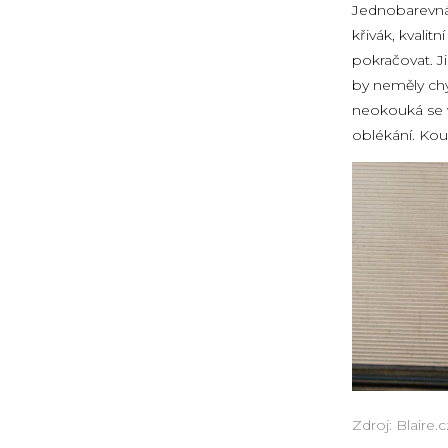
Jednobarevná 
křivák, kvalit
pokračovat. Ji
by neměly chy
neokouká se 
oblékání. Kou
Zdroj: Blaire.c