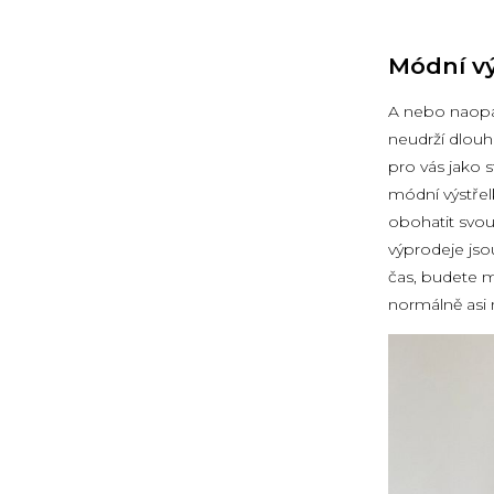
Módní vý
A nebo naopak
neudrží dlouh
pro vás jako 
módní výstřel
obohatit svou
výprodeje jsou
čas, budete m
normálně asi 