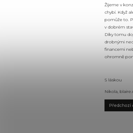
Žijeme v konz
chybí. Když a
pomůže to. P
v dobrém stav
Díky tomu dojd
drobnými ned
financemi neb
ohromně pom
S láskou
Nikola, blaire.
Předchozí 