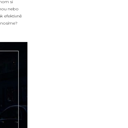
chom si
ednou nebo
ak efektivně
neunosíme?