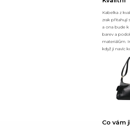
Kvalitní
Kabelka z kva
zrak přitahují
a ona bude k 
barev a podob
materiálům. I
když ji navíc k
Co vám j