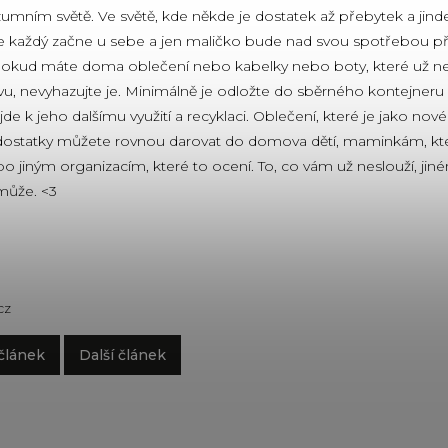
umním světě. Ve světě, kde někde je dostatek až přebytek a jind
le každý začne u sebe a jen maličko bude nad svou spotřebou p
okud máte doma oblečení nebo kabelky nebo boty, které už ne
u, nevyhazujte je. Minimálně je odložte do sběrného kontejneru 
e k jeho dalšímu využití a recyklaci. Oblečení, které je jako nov
ostatky můžete rovnou darovat do domova dětí, maminkám, kter
o jiným organizacím, které to ocení. To, co vám už neslouží, jiné
ůže. <3
cz
článek
Další článek