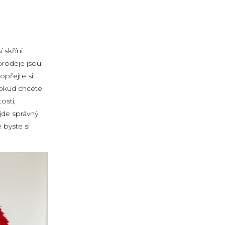
 skříni
prodeje jsou
opřejte si
 Pokud chcete
osti,
ijde správný
 byste si