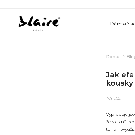
Dámské ka
Domů
Blo
Jak efe
kousky
17.8.2021
Výprodeje jso
že vlastně ne
toho nevyužít