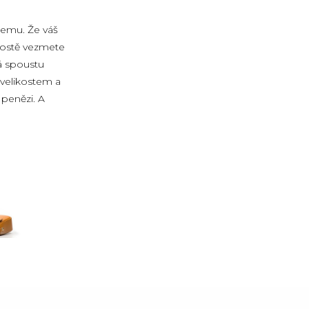
všemu. Že váš
 prostě vezmete
má spoustu
 velikostem a
 penězi. A