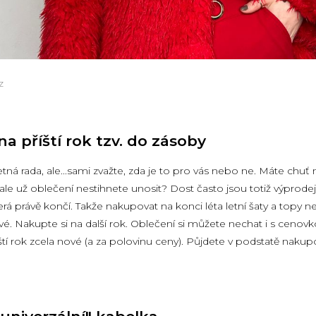
z
a příští rok tzv. do zásoby
ná rada, ale...sami zvažte, zda je to pro vás nebo ne. Máte chuť
 ale už oblečení nestihnete unosit? Dost často jsou totiž výprod
rá právě končí. Takže nakupovat na konci léta letní šaty a topy n
é. Nakupte si na další rok. Oblečení si můžete nechat i s cenovk
ští rok zcela nové (a za polovinu ceny). Půjdete v podstatě naku