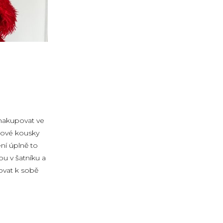
 nakupovat ve
ejové kousky
ení úplně to
ou v šatníku a
povat k sobě