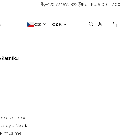
+420 727 972 922
Po - Pá: 9:00 - 17:00
y
Doplňky
CZ
Akce
Druhá šance
No
CZK
o šatníku
í
bouzejí pocit,
ce byla škoda
 tak musíme