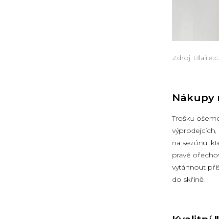
Zdroj: Blaire.c
Nákupy n
Trošku ošemet
výprodejcích,
na sezónu, kte
pravé ořechov
vytáhnout pří
do skříně.