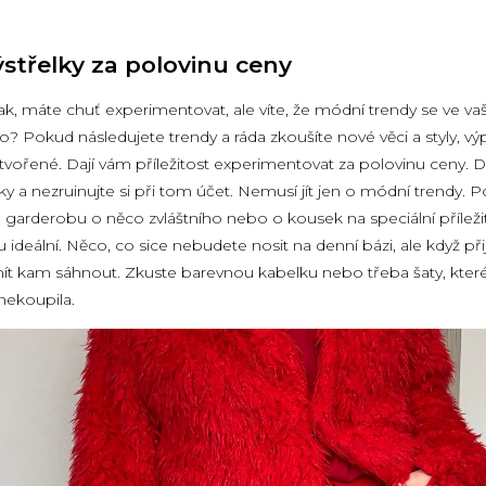
střelky za polovinu ceny
, máte chuť experimentovat, ale víte, že módní trendy se ve vaší
o? Pokud následujete trendy a ráda zkoušíte nové věci a styly, vý
stvořené. Dají vám příležitost experimentovat za polovinu ceny. D
ky a nezruinujte si při tom účet. Nemusí jít jen o módní trendy.
 garderobu o něco zvláštního nebo o kousek na speciální příležit
 ideální. Něco, co sice nebudete nosit na denní bázi, ale když př
ít kam sáhnout. Zkuste barevnou kabelku nebo třeba šaty, které
nekoupila.