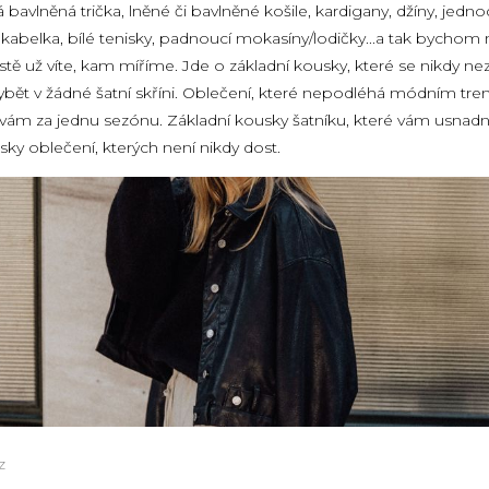
bavlněná trička, lněné či bavlněné košile, kardigany, džíny, jedno
ní kabelka, bílé tenisky, padnoucí mokasíny/lodičky...a tak bychom
stě už víte, kam míříme. Jde o základní kousky, které se nikdy nezt
bět v žádné šatní skříni. Oblečení, které nepodléhá módním tr
vám za jednu sezónu. Základní kousky šatníku, které vám usnad
sky oblečení, kterých není nikdy dost.
z