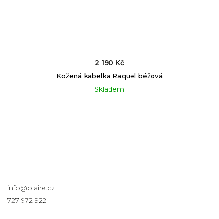
2 190 Kč
Kožená kabelka Raquel béžová
Skladem
Kontakt
info
@
blaire.cz
727 972 922