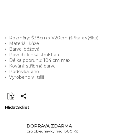
Rozměry: Š38cm x V20cm (šířka x výška)
Materiál: kůže
Barva: béžová
Povrch: lehká struktura
Délka popruhu: 104 cm max
Kování: stříbrná barva
Podšívka: ano
Vyrobeno v Itálii
Hlídat
Sdílet
DOPRAVA ZDARMA
pro objednávky nad 1300 Kč