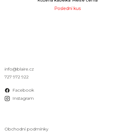
Kožená kabelka Melse černá
Poslední kus
Kontakt
info
@
blaire.cz
727 972 922
Facebook
Instagram
Informace pro vás
Obchodní podmínky