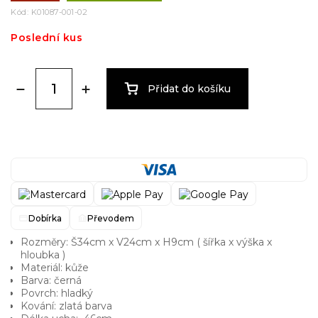
Kód:
K01087-001-02
Poslední kus
Přidat do košíku
Dobírka
Převodem
Rozměry: Š34cm x V24cm x H9cm ( šířka x výška x
hloubka )
Materiál: kůže
Barva: černá
Povrch: hladký
Kování: zlatá barva