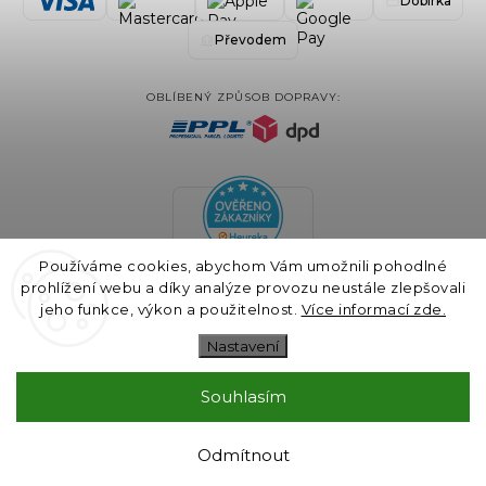
Dobírka
Převodem
OBLÍBENÝ ZPŮSOB DOPRAVY:
Používáme cookies, abychom Vám umožnili pohodlné
prohlížení webu a díky analýze provozu neustále zlepšovali
jeho funkce, výkon a použitelnost.
Více informací zde.
Nastavení
Souhlasím
COPYRIGHT 2024 BLAIRE.CZ VŠECHNA PRÁVA VYHRAZENA
VYTVOŘIL
SHOPTET
& DESIGN A KÓDOVÁNÍ
GALANDR.COM
Odmítnout