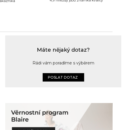
4,9 hvězdy jsou známka kvality
zákazníka
Máte nějaký dotaz?
Rádi vám poradíme s výběrem
POSLAT DOTAZ