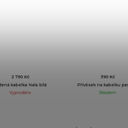
2 790 Kč
390 Kč
žená kabelka Nala bílá
Přívěsek na kabelku pes
Vyprodáno
Skladem