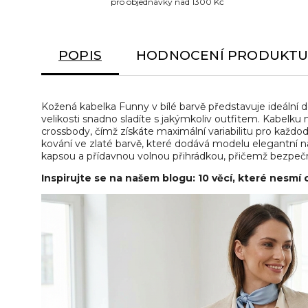
pro objednávky nad 1300 Kč
POPIS
HODNOCENÍ PRODUKT
Kožená kabelka Funny v bílé barvě představuje ideální d
velikosti snadno sladíte s jakýmkoliv outfitem. Kabelku
crossbody, čímž získáte maximální variabilitu pro každ
kování ve zlaté barvě, které dodává modelu elegantní n
kapsou a přídavnou volnou přihrádkou, přičemž bezpečné u
Inspirujte se na našem blogu: 10 věcí, které nesmí 