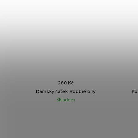
280 Kč
Dámský šátek Bobbie bílý
Ko
Skladem