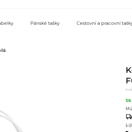
belky
Pánské tašky
Cestovní a pracovní tašk
ílá
K
F
Kód
Sk
Mů
1 