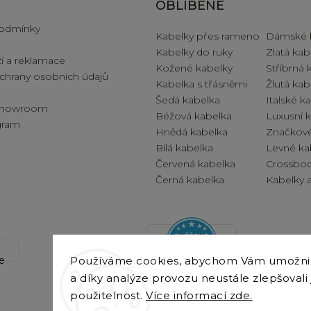
e pro vás
OBLÍBENÉ
odmínky
Kabelky přes rameno
Dámské 
Kabelky do ruky
Zlatá kab
í a reklamace
Kožené kabelky
Stříbrná 
hrany osobních údajů
Kabelka s třásněmi
Žlutá kab
Šedá kabelka
Italské k
 showroom
Béžová kabelka
Luxusní 
ogram
Hnědá kabelka
Značkové
Bílá kabelka
Levné ka
Červená kabelka
Crossbod
Černá kabelka
Kabelky a
Používáme cookies, abychom Vám umožnil
a díky analýze provozu neustále zlepšovali
použitelnost.
Více informací zde.