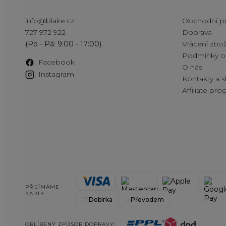
Kontakt
Informac
info
@
blaire.cz
Obchodní p
727 972 922
Doprava
Vrácení zbož
Podmínky oc
Facebook
O nás
Instagram
Kontakty a
Affiliate pr
PŘIJÍMÁME
KARTY:
Dobírka
Převodem
OBLÍBENÝ ZPŮSOB DOPRAVY: