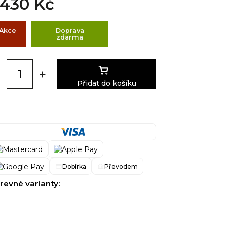
 430 Kč
Akce
Doprava
zdarma
Přidat do košíku
Dobírka
Převodem
revné varianty: