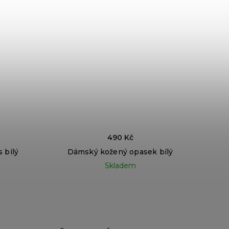
490 Kč
 bílý
Dámský kožený opasek bílý
Skladem