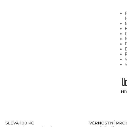
R
H
M
B
P
K
D
P
V
V
Hlí
SLEVA 100 KČ
VĚRNOSTNÍ PRO