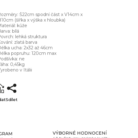
ozměry: Š22cm spodní část x V14cm x
10cm (šířka x výška x hloubka)
ateriál: kůže
arva: bílá
ovrch: lehká struktura
ování: zlatá barva
élka ucha: 2x32 až 46cm
Délka popruhu: 120cm max
odšívka: ne
áha: 0,45kg
yrobeno v Itálii
dat
Sdílet
VÝBORNÉ HODNOCENÍ
GRAM