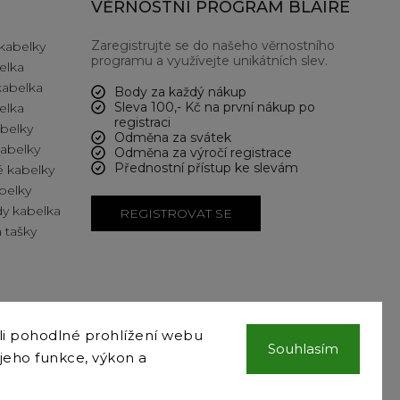
VĚRNOSTNÍ PROGRAM BLAIRE
Zaregistrujte se do našeho věrnostního
kabelky
programu a využívejte unikátních slev.
elka
kabelka
Body za každý nákup
Sleva 100,- Kč na první nákup po
elka
registraci
abelky
Odměna za svátek
kabelky
Odměna za výročí registrace
Přednostní přístup ke slevám
 kabelky
belky
y kabelka
REGISTROVAT SE
 tašky
i pohodlné prohlížení webu
COPYRIGHT 2024 BLAIRE.CZ VŠECHNA PRÁVA VYHRAZENA
Souhlasím
 jeho funkce, výkon a
VYTVOŘIL
SHOPTET
& DESIGN A KÓDOVÁNÍ
GALANDR.COM