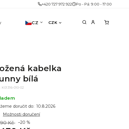
+420 727 972 922
Po - Pá: 9:00 - 17:00
y
Doplňky
CZ
Akce
Druhá šance
No
CZK
ožená kabelka
unny bílá
:
K01316-010-02
ladem
žeme doručit do:
10.8.2026
Možnosti doručení
790 Kč
–20 %