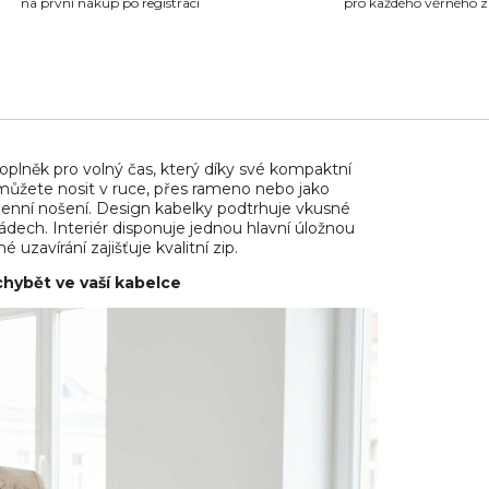
na první nákup po registraci
pro každého věrného 
U
oplněk pro volný čas, který díky své kompaktní
 můžete nosit v ruce, přes rameno nebo jako
odenní nošení. Design kabelky podtrhuje vkusné
ádech. Interiér disponuje jednou hlavní úložnou
zavírání zajišťuje kvalitní zip.
chybět ve vaší kabelce