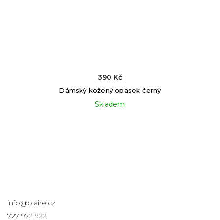
790 Kč
mská kožená peněženka Apolonia černá
Skladem
Kontakt
info
@
blaire.cz
727 972 922