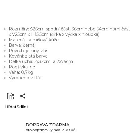
Rozměry: Š26cm spodní část, 36cm nebo 54cm horní část
x V25cm x H15,5cm (šířka x výška x hloubka)
Materiál: semišová kůže
Barva: černá
Povrch: jemný vlas
Kování: zlatá barva
Délka ucha: 2x32cm a 2x75cm
Podšívka: ne
Váha: 0,7kg
Vyrobeno v Itálii
Hlídat
Sdílet
DOPRAVA ZDARMA
pro objednávky nad 1300 Kč